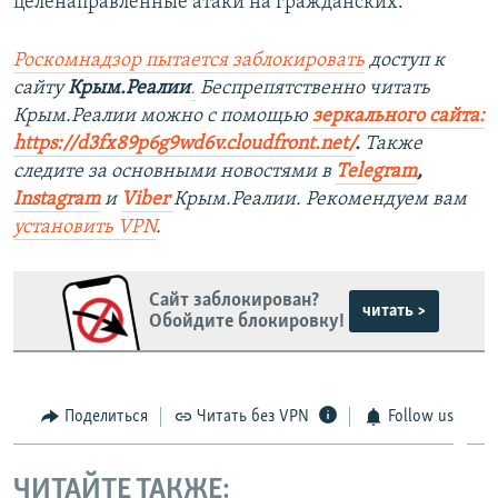
целенаправленные атаки на гражданских.
Роскомнадзор пытается заблокировать
доступ к
сайту
Крым.Реалии
.
Беспрепятственно читать
Крым.Реалии можно с помощью
зеркального сайта:
https://d3fx89p6g9wd6v.cloudfront.net/
. ​
Также
следите за основными новостями в
Telegram
,
Instagram
и
Viber
Крым.Реалии. Рекомендуем вам
установить
VPN
.
Сайт заблокирован?
читать >
Обойдите блокировку!
Поделиться
Читать без VPN
Follow us
ЧИТАЙТЕ ТАКЖЕ: