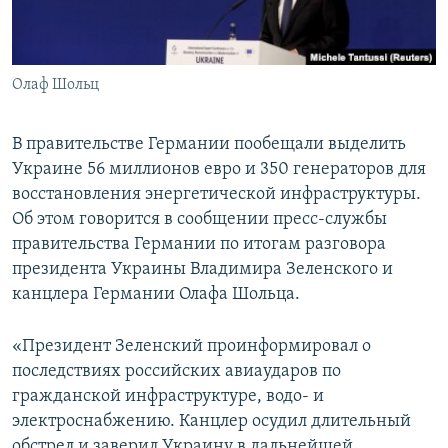
ПРИСОЕДИНЯЙТЕСЬ!
ПОБЕДИТЕЛЕЙ НЕ СУДЯТ?
КРЫМ.НЕПОКОРЕННЫЙ
Олаф Шольц
ELIFBE
УКРАИНСКАЯ ПРОБЛЕМА КРЫМА
В правительстве Германии пообещали выделить
Все сайты RFE/RL
Украине 56 миллионов евро и 350 генераторов для
восстановления энергетической инфраструктуры.
Об этом говорится в сообщении пресс-службы
правительства Германии по итогам разговора
президента Украины Владимира Зеленского и
канцлера Германии Олафа Шольца.
«Президент Зеленский проинформировал о
последствиях российских авиаударов по
гражданской инфраструктуре, водо- и
электроснабжению. Канцлер осудил длительный
обстрел и заверил Украину в дальнейшей