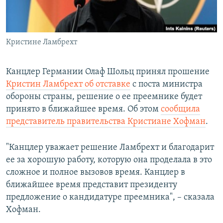
ПРИСОЕДИНЯЙТЕСЬ!
ПОБЕДИТЕЛЕЙ НЕ СУДЯТ?
КРЫМ.НЕПОКОРЕННЫЙ
Кристине Ламбрехт
ELIFBE
УКРАИНСКАЯ ПРОБЛЕМА КРЫМА
Канцлер Германии Олаф Шольц принял прошение
Все сайты RFE/RL
Кристин Ламбрехт об отставке
с поста министра
обороны страны, решение о ее преемнике будет
принято в ближайшее время. Об этом
сообщила
представитель правительства Кристиане Хофман
.
"Канцлер уважает решение Ламбрехт и благодарит
ее за хорошую работу, которую она проделала в это
сложное и полное вызовов время. Канцлер в
ближайшее время представит президенту
предложение о кандидатуре преемника", – сказала
Хофман.