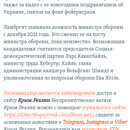
также за видео с ее новогодним поздравлением об
Украине, снятом на фоне фейерверков.
Ламбрехт занимала должность министра обороны
с декабря 2021 года. Кто сменит ее на посту
министра обороны, пока неизвестно. Возможными
кандидатами считаются председатель Социал-
демократической партии Ларс Клингбайль,
министр труда Хубертус Хайль, глава
администрации канцлера Вольфганг Шмидт и
уполномоченная по вопросам обороны Ева Хёгль.
Роскомнадзор пытается заблокировать
доступ к
сайту
Крым.Реалии
.
Беспрепятственно читать
Крым.Реалии можно с помощью
зеркального сайта:
https://d36o78oqey1rmk.cloudfront.net/
, следите за
основными новостями в
Telegram
,
Instagram
и
Viber
Крым.Реалии. Рекомендуем вам
установить VPN
.