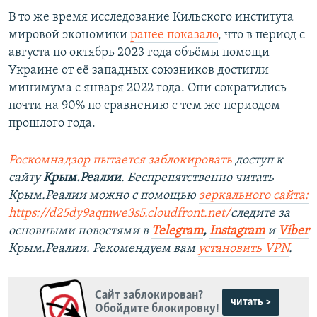
В то же время исследование Кильского института
мировой экономики
ранее показало
, что в период с
августа по октябрь 2023 года объёмы помощи
Украине от её западных союзников достигли
минимума с января 2022 года. Они сократились
почти на 90% по сравнению с тем же периодом
прошлого года.
Роскомнадзор пытается заблокировать
доступ к
сайту
Крым.Реалии
. Беспрепятственно читать
Крым.Реалии можно с помощью
зеркального сайта:
https://d25dy9aqmwe3s5.cloudfront.net/
следите за
основными новостями в
Telegram
,
Instagram
и
Viber
Крым.Реалии. Рекомендуем вам
установить VPN
.
Сайт заблокирован?
читать >
Обойдите блокировку!