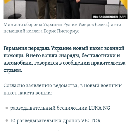
ПРИСОЕДИНЯЙТЕСЬ!
ПОБЕДИТЕЛЕЙ НЕ СУДЯТ?
КРЫМ.НЕПОКОРЕННЫЙ
Министр обороны Украины Рустем Умеров (слева) и его
ELIFBE
немецкий коллега Борис Писториус
УКРАИНСКАЯ ПРОБЛЕМА КРЫМА
Все сайты RFE/RL
Германия передала Украине новый пакет военной
помощи. В него вошли снаряды, беспилотники и
автомобили, говорится в сообщении правительства
страны.
Согласно заявлению ведомства, в новый военный
пакет пакета вошли:
разведывательный беспилотник LUNA NG
10 разведывательных дронов VECTOR