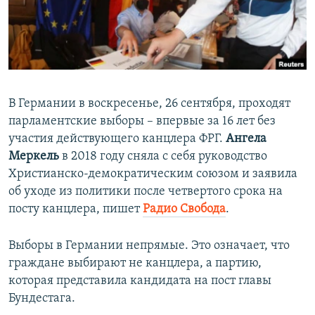
ПРИСОЕДИНЯЙТЕСЬ!
ПОБЕДИТЕЛЕЙ НЕ СУДЯТ?
КРЫМ.НЕПОКОРЕННЫЙ
ELIFBE
УКРАИНСКАЯ ПРОБЛЕМА КРЫМА
В Германии в воскресенье, 26 сентября, проходят
Все сайты RFE/RL
парламентские выборы – впервые за 16 лет без
участия действующего канцлера ФРГ.
Ангела
Меркель
в 2018 году сняла с себя руководство
Христианско-демократическим союзом и заявила
об уходе из политики после четвертого срока на
посту канцлера, пишет
Радио Свобода
.
Выборы в Германии непрямые. Это означает, что
граждане выбирают не канцлера, а партию,
которая представила кандидата на пост главы
Бундестага.