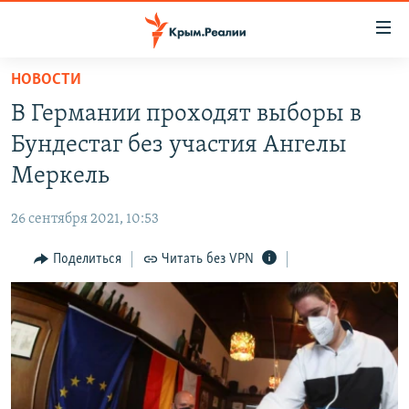
Доступность
ссылки
Вернуться
НОВОСТИ
к
НОВОСТИ
В Германии проходят выборы в
основному
СПЕЦПРОЕКТЫ
содержанию
Бундестаг без участия Ангелы
ВОДА
Вернутся
ГРУЗ 200
Меркель
к
ИСТОРИЯ
КАРТА ВОЕННЫХ ОБЪЕКТОВ КРЫМА
главной
26 сентября 2021, 10:53
ЕЩЕ
11 ЛЕТ ОККУПАЦИИ КРЫМА. 11 ИСТОРИЙ СОПРОТИВЛЕНИЯ
навигации
Вернутся
Поделиться
Читать без VPN
РАДІО СВОБОДА
ИНТЕРАКТИВ
к
КАК ОБОЙТИ БЛОКИРОВКУ
ИНФОГРАФИКА
поиску
ТЕЛЕПРОЕКТ КРЫМ.РЕАЛИИ
Українською
СОВЕТЫ ПРАВОЗАЩИТНИКОВ
Qırımtatar
ПРОПАВШИЕ БЕЗ ВЕСТИ