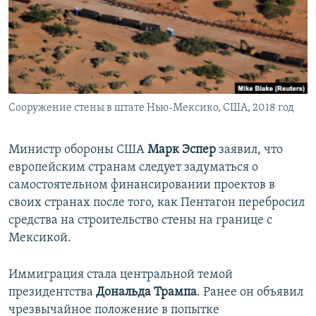
ПРИСОЕДИНЯЙТЕСЬ!
ПОБЕДИТЕЛЕЙ НЕ СУДЯТ?
КРЫМ.НЕПОКОРЕННЫЙ
ELIFBE
УКРАИНСКАЯ ПРОБЛЕМА КРЫМА
Все сайты RFE/RL
Сооружение стены в штате Нью-Мексико, США, 2018 год
Министр обороны США
Марк Эспер
заявил, что
европейским странам следует задуматься о
самостоятельном финансировании проектов в
своих странах после того, как Пентагон перебросил
средства на строительство стены на границе с
Мексикой.
Иммиграция стала центральной темой
президентства
Дональда Трампа
. Ранее он объявил
чрезвычайное положение в попытке