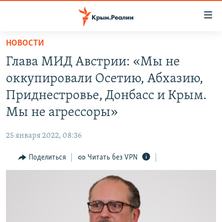
Доступность
ссылки
Вернуться
НОВОСТИ
к
НОВОСТИ
Глава МИД Австрии: «Мы не
основному
СПЕЦПРОЕКТЫ
содержанию
оккупировали Осетию, Абхазию,
ВОДА
Вернутся
ГРУЗ 200
Приднестровье, Донбасс и Крым.
к
ИСТОРИЯ
КАРТА ВОЕННЫХ ОБЪЕКТОВ КРЫМА
Мы не агрессоры»
главной
ЕЩЕ
11 ЛЕТ ОККУПАЦИИ КРЫМА. 11 ИСТОРИЙ СОПРОТИВЛЕНИЯ
навигации
25 января 2022, 08:36
Вернутся
РАДІО СВОБОДА
ИНТЕРАКТИВ
к
Поделиться
Читать без VPN
КАК ОБОЙТИ БЛОКИРОВКУ
ИНФОГРАФИКА
поиску
ТЕЛЕПРОЕКТ КРЫМ.РЕАЛИИ
Українською
СОВЕТЫ ПРАВОЗАЩИТНИКОВ
Qırımtatar
ПРОПАВШИЕ БЕЗ ВЕСТИ