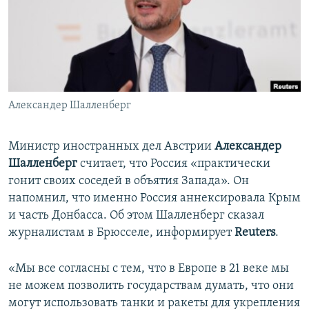
ПРИСОЕДИНЯЙТЕСЬ!
ПОБЕДИТЕЛЕЙ НЕ СУДЯТ?
КРЫМ.НЕПОКОРЕННЫЙ
ELIFBE
УКРАИНСКАЯ ПРОБЛЕМА КРЫМА
Все сайты RFE/RL
Александер Шалленберг
Министр иностранных дел Австрии
Александер
Шалленберг
считает, что Россия «практически
гонит своих соседей в объятия Запада». Он
напомнил, что именно Россия аннексировала Крым
и часть Донбасса. Об этом Шалленберг сказал
журналистам в Брюсселе, информирует
Reuters
.
«Мы все согласны с тем, что в Европе в 21 веке мы
не можем позволить государствам думать, что они
могут использовать танки и ракеты для укрепления