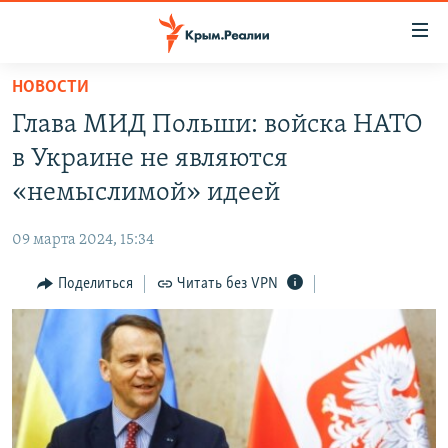
Доступность
ссылки
Вернуться
НОВОСТИ
к
НОВОСТИ
Глава МИД Польши: войска НАТО
основному
СПЕЦПРОЕКТЫ
содержанию
в Украине не являются
ВОДА
Вернутся
ГРУЗ 200
«немыслимой» идеей
к
ИСТОРИЯ
КАРТА ВОЕННЫХ ОБЪЕКТОВ КРЫМА
главной
09 марта 2024, 15:34
ЕЩЕ
11 ЛЕТ ОККУПАЦИИ КРЫМА. 11 ИСТОРИЙ СОПРОТИВЛЕНИЯ
навигации
Вернутся
Поделиться
Читать без VPN
РАДІО СВОБОДА
ИНТЕРАКТИВ
к
КАК ОБОЙТИ БЛОКИРОВКУ
ИНФОГРАФИКА
поиску
ТЕЛЕПРОЕКТ КРЫМ.РЕАЛИИ
Українською
СОВЕТЫ ПРАВОЗАЩИТНИКОВ
Qırımtatar
ПРОПАВШИЕ БЕЗ ВЕСТИ