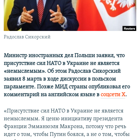
ПРИСОЕДИНЯЙТЕСЬ!
ПОБЕДИТЕЛЕЙ НЕ СУДЯТ?
КРЫМ.НЕПОКОРЕННЫЙ
ELIFBE
Радослав Сикорский
УКРАИНСКАЯ ПРОБЛЕМА КРЫМА
Все сайты RFE/RL
Министр иностранных дел Польши заявил, что
присутствие сил НАТО в Украине не является
«немыслемым». Об этом Радослав Сикорский
заявил 8 марта в ходе дискуссии в польском
парламенте. Позже МИД страны опубликовал его
комментарий на английском языке в
соцсети X
.
«Присутствие сил НАТО в Украине не является
немыслемым. Я ценю инициативу президента
Франции Эмманюэля Макрона, потому что речь
идет о том, чтобы Путин боялся, а не о том, чтобы