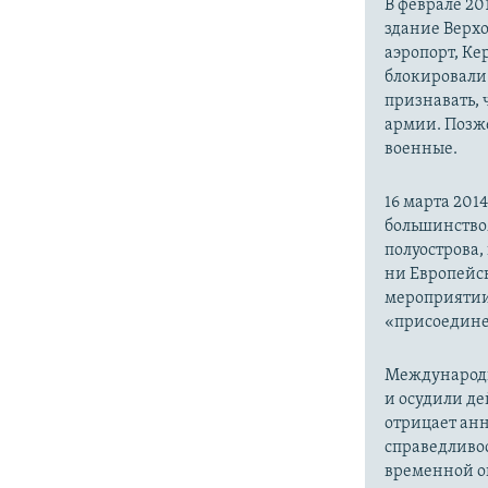
В феврале 20
здание Верх
аэропорт, Ке
блокировали 
признавать,
армии. Позже
военные.
16 марта 20
большинство
полуострова,
ни Европейск
мероприятии
«присоедине
Международн
и осудили де
отрицает анн
справедливо
временной ок