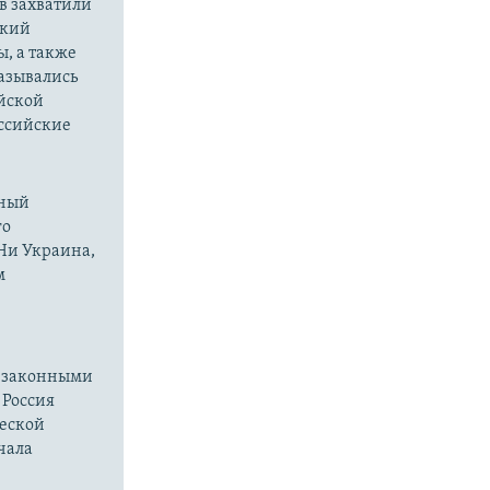
в захватили
ский
ы, а также
казывались
йской
оссийские
нный
го
 Ни Украина,
м
езаконными
 Россия
ческой
чала