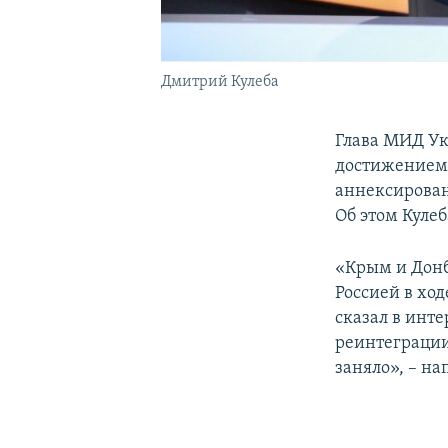
Дмитрий Кулеба
Глава МИД У
достижением»
аннексирован
Об этом Кулеб
«Крым и Донб
Россией в ход
сказал в инт
реинтеграции
заняло», – на