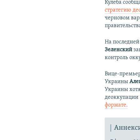
Кулеба сообщ
стратегию д
черновом вар
правительства
На последней
Зеленский
за
контроль окк
Вице-премьер
Украины
Але
Украины хотя
деоккупации 
формате.​
Аннекс