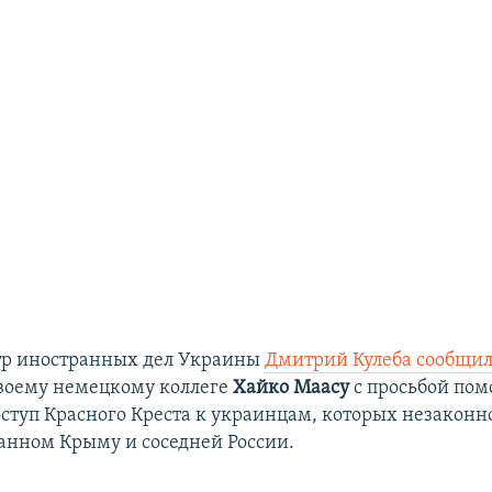
тр иностранных дел Украины
Дмитрий Кулеба сообщи
своему немецкому коллеге
Хайко Маасу
с просьбой пом
оступ Красного Креста к украинцам, которых незакон
анном Крыму и соседней России.