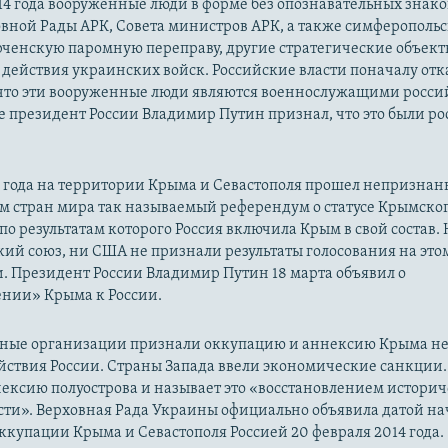
14 года вооруженные люди в форме без опознавательных знако
овной Рады АРК, Совета министров АРК, а также симферополь
рченскую паромную переправу, другие стратегические объект
действия украинских войск. Российские власти поначалу от
 что эти вооруженные люди являются военнослужащими росси
 президент России Владимир Путин признал, что это были р
14 года на территории Крыма и Севастополя прошел непризна
м стран мира так называемый референдум о статусе Крымско
 по результатам которого Россия включила Крым в свой состав.
ий союз, ни США не признали результаты голосования на это
. Президент России Владимир Путин 18 марта объявил о
нии» Крыма к России.
ые организации признали оккупацию и аннексию Крыма н
йствия России. Страны Запада ввели экономические санкции.
ексию полуострова и называет это «восстановлением истори
сти». Верховная Рада Украины официально объявила датой на
купации Крыма и Севастополя Россией 20 февраля 2014 года.