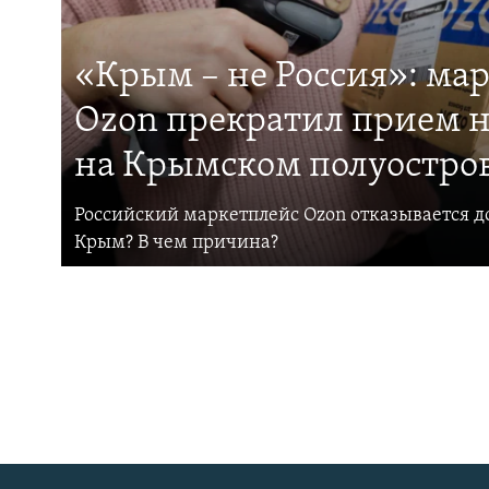
«Крым – не Россия»: ма
Ozon прекратил прием н
на Крымском полуостро
Российский маркетплейс Ozon отказывается до
Крым? В чем причина?