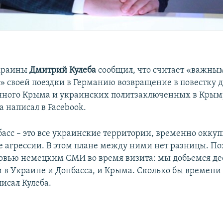
краины
Дмитрий Кулеба
сообщил, что считает «важны
 своей поездки в Германию возвращение в повестку д
ного Крыма и украинских политзаключенных в Крыму
а написал в Facebook.
асс – это все украинские территории, временно окку
е агрессии. В этом плане между ними нет разницы. По
ервью немецким СМИ во время визита: мы добьемся д
 в Украине и Донбасса, и Крыма. Сколько бы времени 
писал Кулеба.