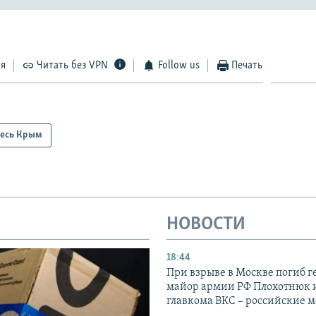
ся
Читать без VPN
Follow us
Печать
есь Крым
НОВОСТИ
18:44
При взрыве в Москве погиб г
майор армии РФ Плохотнюк и
главкома ВКС – российские 