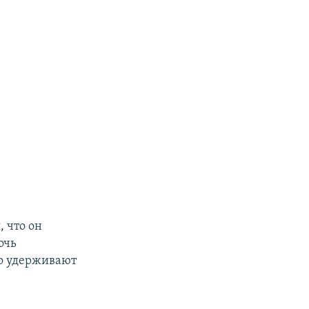
л
, что он
очь
но удерживают