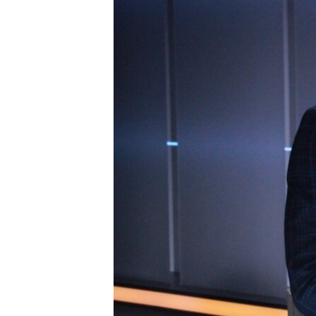
ПОБЕДИТЕЛЕЙ НЕ СУДЯТ?
КРЫМ.НЕПОКОРЕННЫЙ
ELIFBE
УКРАИНСКАЯ ПРОБЛЕМА КРЫМА