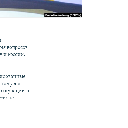
м
ня вопросов
 и России.
пированные
этому я и
еоккупации и
это не