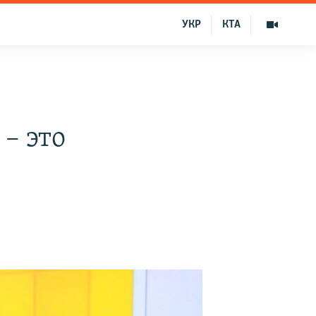
УКР
КТА
в
– это