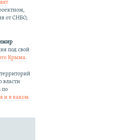
овят
проектном,
ив от СНБО,
имир
ия под свой
ого Крыма.
 территорий
то власти
 по
я и в каком