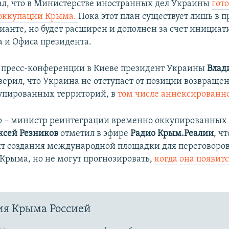
ал, что в Министерстве иностранных дел Украины
гот
еоккупации Крыма.
Пока этот план существует лишь в 
ианте, но будет расширен и дополнен за счет инициат
 и Офиса президента​.
 пресс-конференции в Киеве президент Украины
Влад
верил, что Украина не отступает от позиции возвращен
упированных территорий, в
том числе аннексированн
 – министр реинтеграции временно оккупированных
ксей Резников
отметил
в эфире
Радио Крым.Реалии
, ч
т создания международной площадки для переговоров
Крыма, но не могут прогнозировать,
когда она появитс
ия Крыма Россией