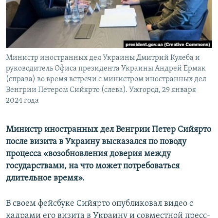
ПРИСОЕДИНЯЙТЕСЬ!
ПОБЕДИТЕЛЕЙ НЕ СУДЯТ?
КРЫМ.НЕПОКОРЕННЫЙ
ELIFBE
Министр иностранных дел Украины Дмитрий Кулеба и
УКРАИНСКАЯ ПРОБЛЕМА КРЫМА
руководитель Офиса президента Украины Андрей Ермак
Все сайты RFE/RL
(справа) во время встречи с министром иностранных дел
Венгрии Петером Сийярто (слева). Ужгород, 29 января
2024 года
Министр иностранных дел Венгрии Петер Сийярто
после визита в Украину высказался по поводу
процесса «возобновления доверия между
государствами, на что может потребоваться
длительное время».
В своем фейсбуке Сийярто опубликовал видео с
кадрами его визита в Украину и совместной пресс-