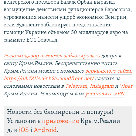
венгерского премьера Балаж Орбан выразил
возмущение действиями функционеров Евросоюза,
угрожающих нанести ущерб экономике Венгрии,
если Будапешт заблокирует предоставление
помощи Украине объемом 50 миллиардов евро на
саммите ЕС 1 февраля.
Роскомнадзор пытается заблокировать
доступ к
сайту Крым.Реалии. Беспрепятственно читать
Крым.Реалии можно с помощью
зеркального сайта:
https://d3rf81iec6nh2a.cloudfront.net/
следите за
основными новостями в
Telegram
,
Instagram
и
Viber
Крым.Реалии. Рекомендуем вам
установить VPN
.
Новости без блокировки и цензуры!
Установить
приложение
Крым.Реалии
для
iOS
і
Android
.