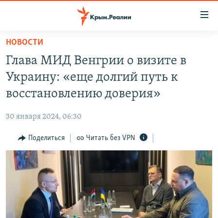
Доступность
ссылки
Вернуться
НОВОСТИ
к
НОВОСТИ
Глава МИД Венгрии о визите в
основному
СПЕЦПРОЕКТЫ
содержанию
Украину: «еще долгий путь к
ВОДА
Вернутся
ГРУЗ 200
восстановлению доверия»
к
ИСТОРИЯ
КАРТА ВОЕННЫХ ОБЪЕКТОВ КРЫМА
главной
30 января 2024, 06:30
ЕЩЕ
11 ЛЕТ ОККУПАЦИИ КРЫМА. 11 ИСТОРИЙ СОПРОТИВЛЕНИЯ
навигации
Вернутся
Поделиться
Читать без VPN
РАДІО СВОБОДА
ИНТЕРАКТИВ
к
КАК ОБОЙТИ БЛОКИРОВКУ
ИНФОГРАФИКА
поиску
ТЕЛЕПРОЕКТ КРЫМ.РЕАЛИИ
Українською
СОВЕТЫ ПРАВОЗАЩИТНИКОВ
Qırımtatar
ПРОПАВШИЕ БЕЗ ВЕСТИ