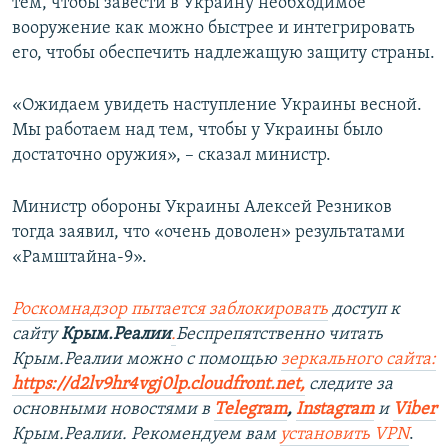
тем, чтобы завести в Украину необходимое
вооружение как можно быстрее и интегрировать
его, чтобы обеспечить надлежащую защиту страны.
«Ожидаем увидеть наступление Украины весной.
Мы работаем над тем, чтобы у Украины было
достаточно оружия», – сказал министр.
Министр обороны Украины Алексей Резников
тогда заявил, что «очень доволен» результатами
«Рамштайна-9».
Роскомнадзор пытается заблокировать
доступ к
сайту
Крым.Реалии
.
Беспрепятственно читать
Крым.Реалии можно с помощью
зеркального сайта:
https://d2lv9hr4vgj0lp.cloudfront.net
,
следите за
основными новостями в
Telegram
,
Instagram
и
Viber
Крым.Реалии. Рекомендуем вам
установить VPN
.