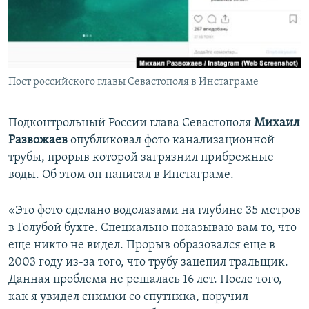
ПРИСОЕДИНЯЙТЕСЬ!
ПОБЕДИТЕЛЕЙ НЕ СУДЯТ?
КРЫМ.НЕПОКОРЕННЫЙ
ELIFBE
Пост российского главы Севастополя в Инстаграме
УКРАИНСКАЯ ПРОБЛЕМА КРЫМА
Все сайты RFE/RL
Подконтрольный России глава Севастополя
Михаил
Развожаев
опубликовал фото канализационной
трубы, прорыв которой загрязнил прибрежные
воды. Об этом он написал в Инстаграме.
«Это фото сделано водолазами на глубине 35 метров
в Голубой бухте. Специально показываю вам то, что
еще никто не видел. Прорыв образовался еще в
2003 году из-за того, что трубу зацепил тральщик.
Данная проблема не решалась 16 лет. После того,
как я увидел снимки со спутника, поручил