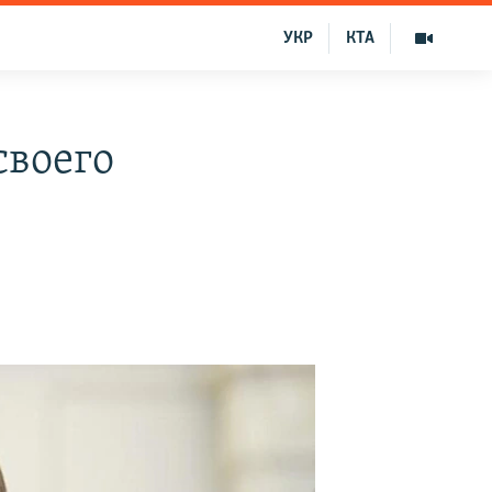
УКР
КТА
своего