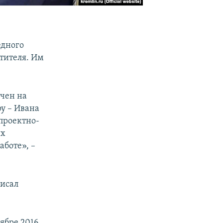
едного
стителя. Им
ачен на
у – Ивана
 проектно-
ых
аботе», –
исал
ябре 2016