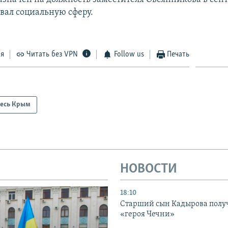
овал социальную сферу.
ся
Читать без VPN
Follow us
Печать
есь Крым
НОВОСТИ
18:10
Старший сын Кадырова полу
«героя Чечни»