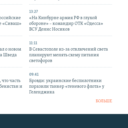
13:27
оссийские
«На Кинбурне армия РФ в глухой
ке «Сиваш»
обороне» – командир ОТК «Одесса»
ВСУ Денис Носиков
11:11
ал о новом
В Севастополе из-за отключений света
ка Шведа
планируют менять схему питания
светофоров
09:41
 что часть
Бровди: украинские беспилотники
збекистан и
поразили танкер «теневого флота» у
Геленджика
БОЛЬШЕ