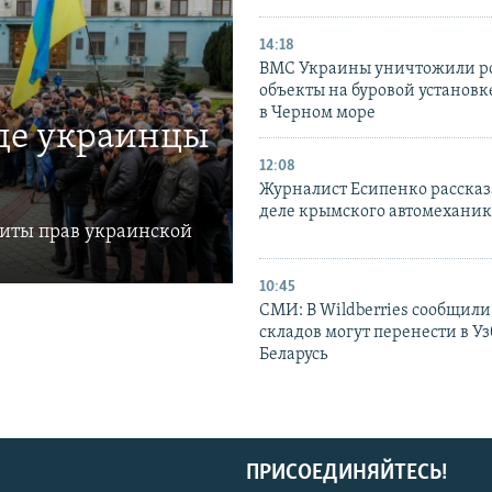
14:18
ВМС Украины уничтожили р
объекты на буровой установ
в Черном море
где украинцы
12:08
Журналист Есипенко рассказ
деле крымского автомехани
щиты прав украинской
10:45
СМИ: В Wildberries сообщили,
складов могут перенести в У
Беларусь
ПРИСОЕДИНЯЙТЕСЬ!