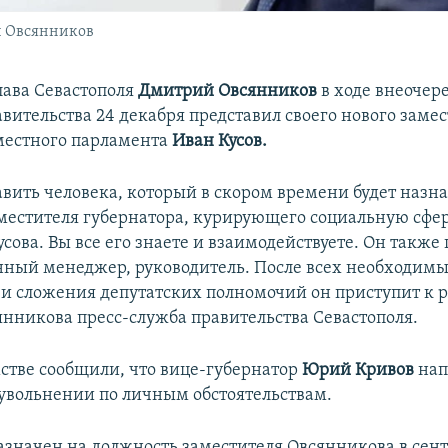
й Овсянников
лава Севастополя
Дмитрий Овсянников
в ходе внеочер
вительства 24 декабря представил своего нового заме
 местного парламента
Иван Кусов.
авить человека, который в скором времени будет назн
местителя губернатора, курирующего социальную сфер
сова. Вы все его знаете и взаимодействуете. Он также
ный менеджер, руководитель. После всех необходим
 и сложения депутатских полномочий он приступит к р
янникова пресс-служба правительства Севастополя.
мстве сообщили, что вице-губернатор
Юрий Кривов
нап
 увольнении по личным обстоятельствам.
азначен на должность заместителя Овсянникова в сент