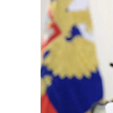
ПОБЕДИТЕЛЕЙ НЕ СУДЯТ?
КРЫМ.НЕПОКОРЕННЫЙ
ELIFBE
УКРАИНСКАЯ ПРОБЛЕМА КРЫМА