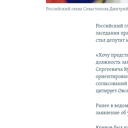
Российский глава Севастополя Дмитри
Российский г
заседания пра
стал депутат
«Хочу предст
должность за
Сергеевича Ку
ориентирован
согласований
цитирует Овс
Ранее в ведо
заявление об
Кривов был н