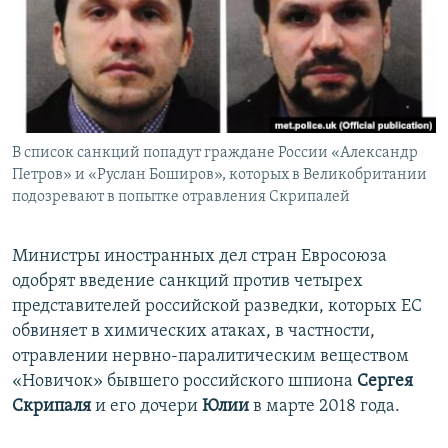
ПРИСОЕДИНЯЙТЕСЬ!
ПОБЕДИТЕЛЕЙ НЕ СУДЯТ?
КРЫМ.НЕПОКОРЕННЫЙ
ELIFBE
УКРАИНСКАЯ ПРОБЛЕМА КРЫМА
Все сайты RFE/RL
В список санкций попадут граждане России «Александр
Петров» и «Руслан Боширов», которых в Великобритании
подозревают в попытке отравления Скрипалей
Министры иностранных дел стран Евросоюза
одобрят введение санкций против четырех
представителей российской разведки, которых ЕС
обвиняет в химических атаках, в частности,
отравлении нервно-паралитическим веществом
«Новичок» бывшего российского шпиона
Сергея
Скрипаля
и его дочери
Юлии
в марте 2018 года.