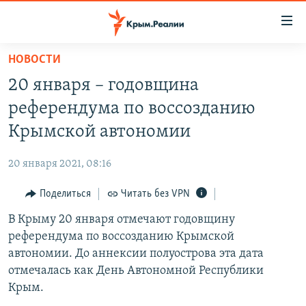
Доступность
ссылки
Вернуться
НОВОСТИ
к
НОВОСТИ
20 января – годовщина
основному
СПЕЦПРОЕКТЫ
содержанию
референдума по воссозданию
ВОДА
Вернутся
ГРУЗ 200
Крымской автономии
к
ИСТОРИЯ
КАРТА ВОЕННЫХ ОБЪЕКТОВ КРЫМА
главной
20 января 2021, 08:16
ЕЩЕ
11 ЛЕТ ОККУПАЦИИ КРЫМА. 11 ИСТОРИЙ СОПРОТИВЛЕНИЯ
навигации
Вернутся
Поделиться
Читать без VPN
РАДІО СВОБОДА
ИНТЕРАКТИВ
к
В Крыму 20 января отмечают годовщину
КАК ОБОЙТИ БЛОКИРОВКУ
ИНФОГРАФИКА
поиску
референдума по воссозданию Крымской
ТЕЛЕПРОЕКТ КРЫМ.РЕАЛИИ
автономии. До аннексии полуострова эта дата
Українською
отмечалась как День Автономной Республики
СОВЕТЫ ПРАВОЗАЩИТНИКОВ
Qırımtatar
Крым.
ПРОПАВШИЕ БЕЗ ВЕСТИ