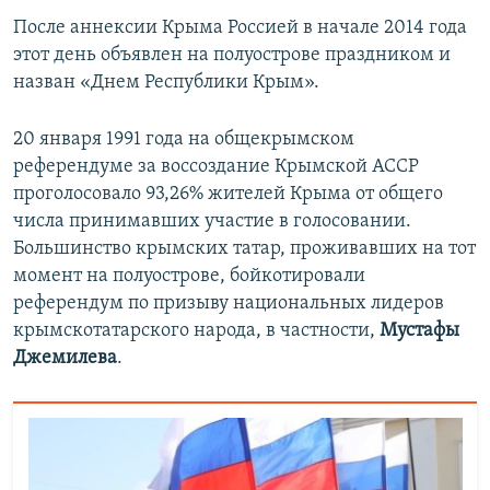
ПРИСОЕДИНЯЙТЕСЬ!
ПОБЕДИТЕЛЕЙ НЕ СУДЯТ?
После аннексии Крыма Россией в начале 2014 года
этот день объявлен на полуострове праздником и
КРЫМ.НЕПОКОРЕННЫЙ
назван «Днем Республики Крым».
ELIFBE
20 января 1991 года на общекрымском
УКРАИНСКАЯ ПРОБЛЕМА КРЫМА
референдуме за воссоздание Крымской АССР
Все сайты RFE/RL
проголосовало 93,26% жителей Крыма от общего
числа принимавших участие в голосовании.
Большинство крымских татар, проживавших на тот
момент на полуострове, бойкотировали
референдум по призыву национальных лидеров
крымскотатарского народа, в частности,
Мустафы
Джемилева
.