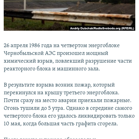
ПРИСОЕДИНЯЙТЕСЬ!
ПОБЕДИТЕЛЕЙ НЕ СУДЯТ?
КРЫМ.НЕПОКОРЕННЫЙ
ELIFBE
УКРАИНСКАЯ ПРОБЛЕМА КРЫМА
26 апреля 1986 года на четвертом энергоблоке
Все сайты RFE/RL
Чернобыльской АЭС произошел мощный
химический взрыв, повлекший разрушение части
реакторного блока и машинного зала.
В результате взрыва возник пожар, который
перекинулся на крышу третьего энергоблока.
Почти сразу на место аварии приехали пожарные.
Огонь тушили до 5 утра. Однако в середине самого
четвертого блока его удалось ликвидировать только
10 мая, когда большая часть графита сгорела.