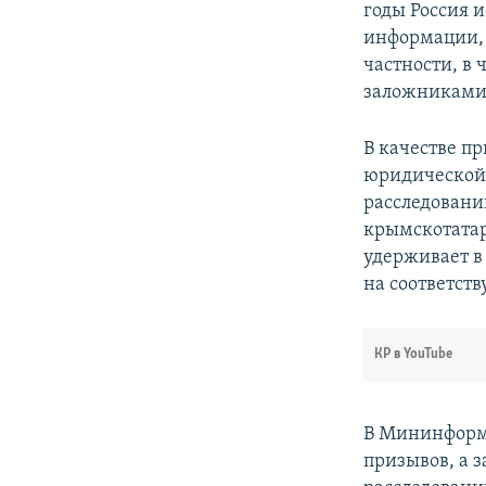
годы Россия 
информации, 
частности, в
заложниками 
В качестве п
юридической
расследований
крымскотата
удерживает в
на соответст
КР в YouTube
В Мининформе
призывов, а 