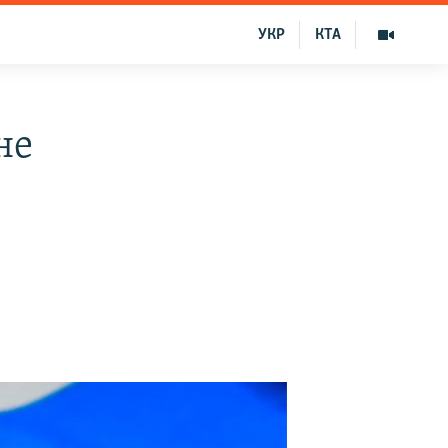
УКР
КТА
не