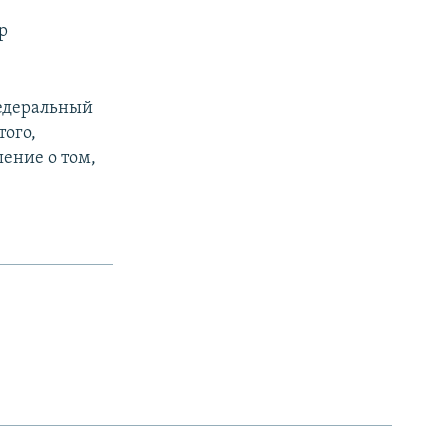
р
федеральный
того,
ение о том,