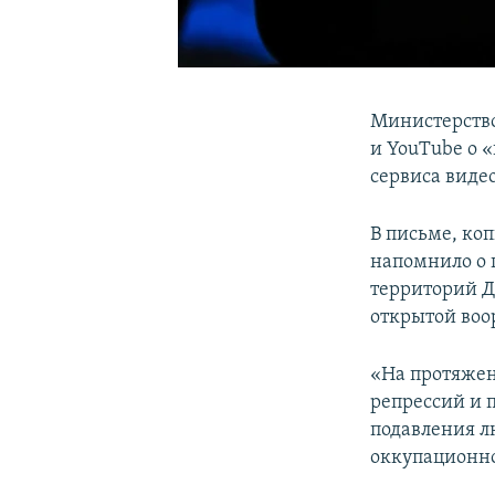
Министерств
и YouTube о 
сервиса виде
В письме, ко
напомнило о 
территорий Д
открытой воо
«На протяжен
репрессий и 
подавления л
оккупационно