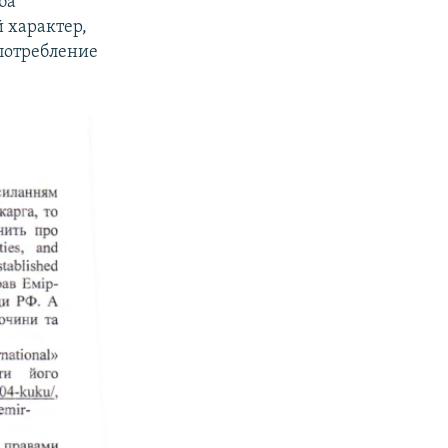
ба
 характер,
потребление