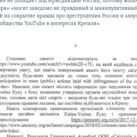
й» не попадает под юрисдикцию России, поэтому жало
ра» «носит заведомо не правдивый и манипулятивный
 на сокрытие правды про преступления России и злоу
общества YouTube в интересах Кремля».