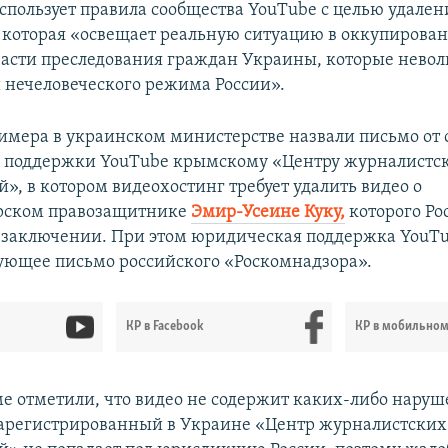
использует правила сообщества YouTube с целью удален
которая «освещает реальную ситуацию в оккупирован
 части преследования граждан Украины, которые невол
нечеловеческого режима России».
римера в украинском министерстве назвали письмо от
 поддержки YouTube крымскому «Центру журналистс
», в котором видеохостинг требует удалить видео о
рском правозащитнике
Эмир-Усеине Куку,
которого Ро
 заключении. При этом юридическая поддержка YouTu
вующее письмо российского «Роскомнадзора».
КР в Facebook
КР в мобильно
 отметили, что видео не содержит каких-либо нару
зарегистрированный в Украине «Центр журналистских