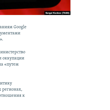
аниям Google
трументами
».
министерство
и оккупации
на «путем
литику
 регионах,
отношения к