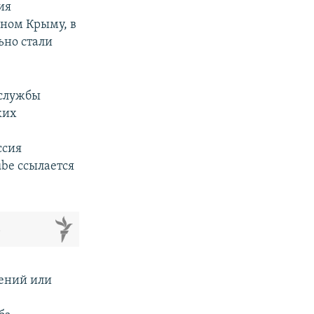
ия
ном Крыму, в
ьно стали
 службы
ких
ссия
be ссылается
м
шений или