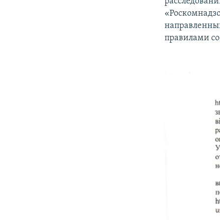
расследовани
«Роскомнадзо
направленный
правилами со