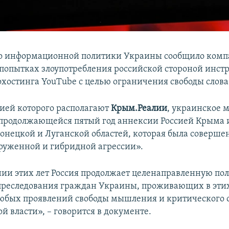
о информационной политики Украины сообщило комп
«попытках злоупотребления российской стороной инс
охостинга YouTube с целью ограничения свободы слова
пией которого располагают
Крым.Реалии
, украинское 
продолжающейся пятый год аннексии Россией Крыма 
онецкой и Луганской областей, которая была соверше
руженной и гибридной агрессии».
ии этих лет Россия продолжает целенаправленную по
преследования граждан Украины, проживающих в этих
юбых проявлений свободы мышления и критического 
й власти», – говорится в документе.