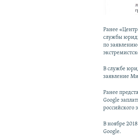
Ранее «Центр
службы юриди
по заявлению
экстремистск
В службе юри
заявление М
Ранее предст
Google заплат
российского 
В ноябре 201
Google.