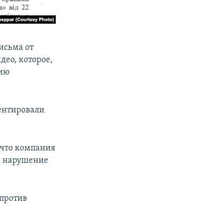
исьма от
ео, которое,
нию
ентировали
 что компания
за нарушение
 против