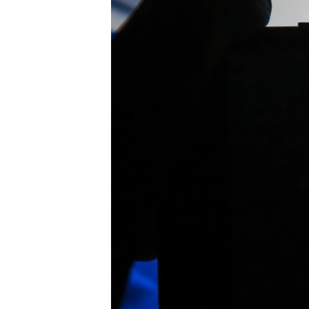
ПОБЕДИТЕЛЕЙ НЕ СУДЯТ?
КРЫМ.НЕПОКОРЕННЫЙ
ELIFBE
УКРАИНСКАЯ ПРОБЛЕМА КРЫМА