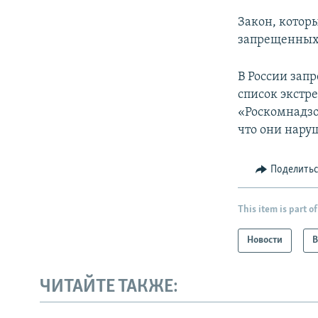
Закон, котор
запрещенных с
В России зап
список экстре
«Роскомнадзо
что они нару
Поделить
This item is part of
Новости
В
ЧИТАЙТЕ ТАКЖЕ: