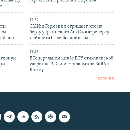
оизводству
страхование риски атак дронов
р»
12:52
сти
СМИ: в Германии отрицают, что на
под
борту украинского Ан-124 в аэропорту
кой порт
Лейпцига были боеприпасы
11:45
ктивную
В Генеральном штабе ВСУ отчитались об
уры
ударах по РЛС и месту запусков БпЛА в
в
Крыму
БОЛЬШЕ