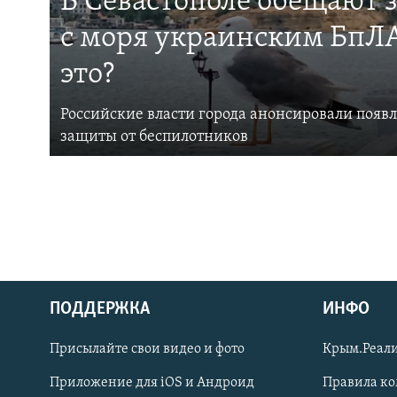
В Севастополе обещают 
с моря украинским БпЛА
это?
Российские власти города анонсировали появ
защиты от беспилотников
ПОДДЕРЖКА
ИНФО
Українською
Присылайте свои видео и фото
Крым.Реали
Qırımtatar
Приложение для iOS и Андроид
Правила к