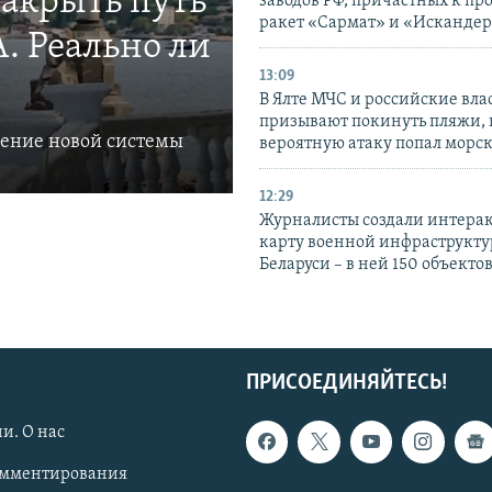
закрыть путь
заводов РФ, причастных к пр
ракет «Сармат» и «Исканде
. Реально ли
13:09
В Ялте МЧС и российские вла
призывают покинуть пляжи, 
ление новой системы
вероятную атаку попал морс
12:29
Журналисты создали интера
карту военной инфраструкт
Беларуси – в ней 150 объекто
ПРИСОЕДИНЯЙТЕСЬ!
и. О нас
омментирования