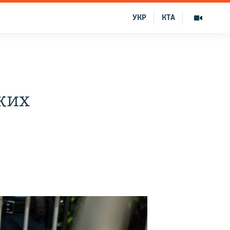
УКР
КТА
ких