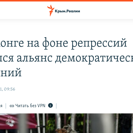
конге на фоне репрессий
лся альянс демократичес
ений
1, 09:56
ся
Читать без VPN