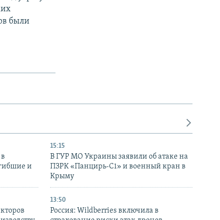
ких
ов были
15:15
 в
В ГУР МО Украины заявили об атаке на
огибшие и
ПЗРК «Панцирь-С1» и военный кран в
Крыму
13:50
екторов
Россия: Wildberries включила в