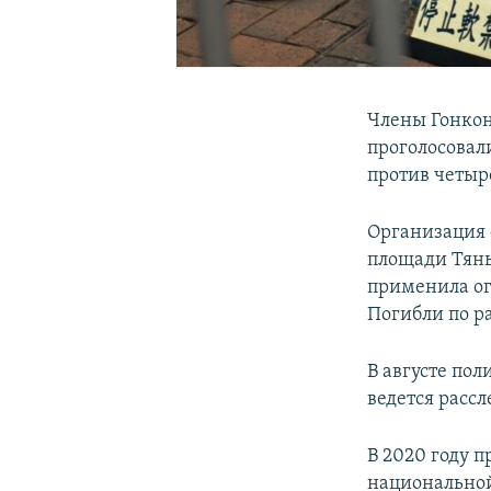
Члены Гонкон
проголосовал
против четыр
Организация 
площади Тянь
применила ог
Погибли по р
В августе пол
ведется рассл
В 2020 году 
национальной 