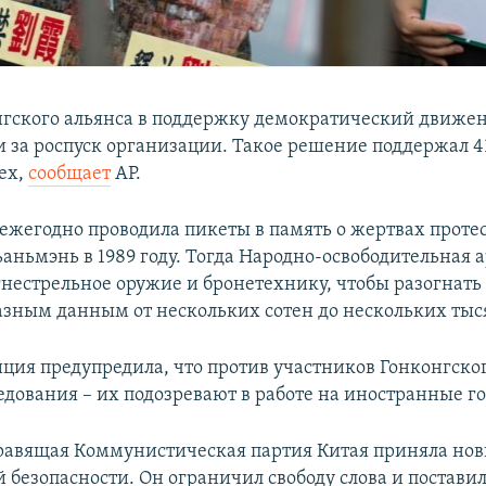
гского альянса в поддержку демократический движе
и за роспуск организации. Такое решение поддержал 4
ех,
сообщает
AP.
ежегодно проводила пикеты в память о жертвах протес
аньмэнь в 1989 году. Тогда Народно-освободительная 
нестрельное оружие и бронетехнику, чтобы разогнать
азным данным от нескольких сотен до нескольких тыс
иция предупредила, что против участников Гонконгско
едования – их подозревают в работе на иностранные го
правящая Коммунистическая партия Китая приняла нов
безопасности. Он ограничил свободу слова и поставил