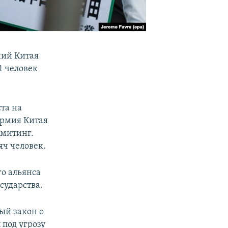
ний Китая
1 человек
та на
армия Китая
 митинг.
яч человек.
го альянса
сударства.
ый закон о
 под угрозу