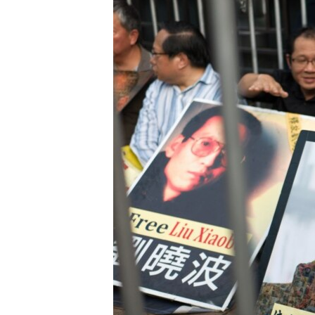
ПОБЕДИТЕЛЕЙ НЕ СУДЯТ?
КРЫМ.НЕПОКОРЕННЫЙ
ELIFBE
УКРАИНСКАЯ ПРОБЛЕМА КРЫМА