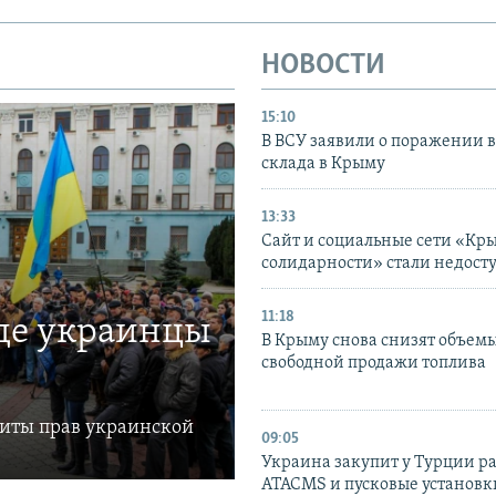
НОВОСТИ
15:10
В ВСУ заявили о поражении 
склада в Крыму
13:33
Сайт и социальные сети «Кр
солидарности» стали недост
11:18
где украинцы
В Крыму снова снизят объем
свободной продажи топлива
щиты прав украинской
09:05
Украина закупит у Турции р
ATACMS и пусковые установ