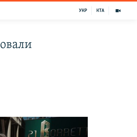
УКР
КТА
товали