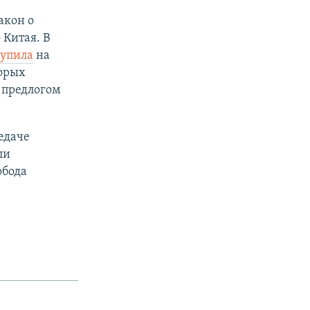
акон о
Китая. В
тупила
на
торых
 предлогом
едаче
ли
обода