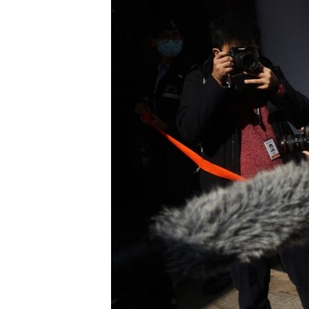
ПОБЕДИТЕЛЕЙ НЕ СУДЯТ?
КРЫМ.НЕПОКОРЕННЫЙ
ELIFBE
УКРАИНСКАЯ ПРОБЛЕМА КРЫМА