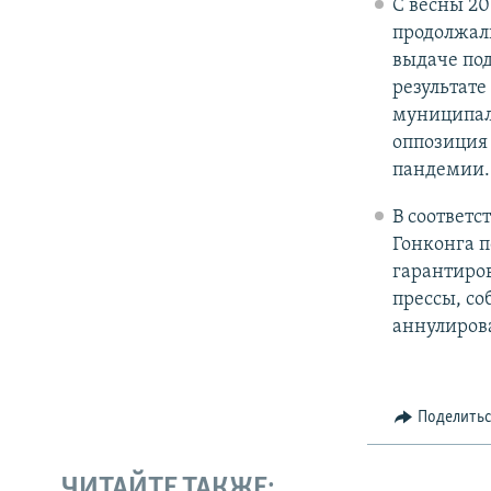
С весны 20
продолжали
выдаче под
результате
муниципал
оппозиция
пандемии.
В соответ
Гонконга п
гарантиров
прессы, со
аннулиров
Поделить
ЧИТАЙТЕ ТАКЖЕ: