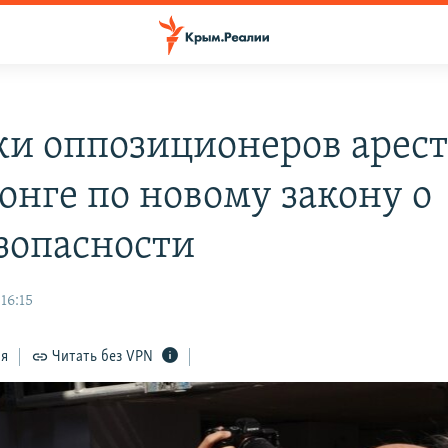
ки оппозиционеров арес
онге по новому закону о
зопасности
16:15
ся
Читать без VPN