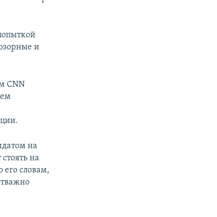
попыткой
позорные и
ом CNN
аем
иции.
идатом на
 стоять на
 его словам,
отважно