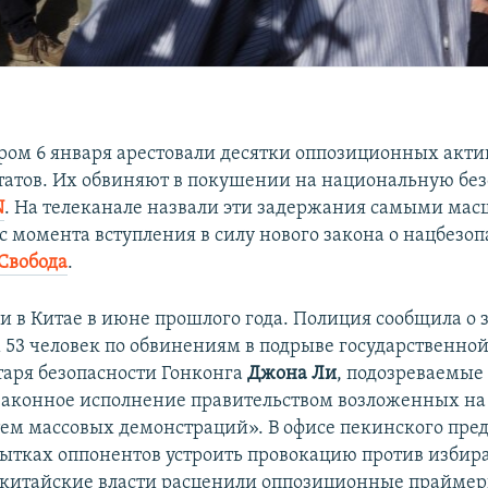
тром 6 января арестовали десятки оппозиционных акти
атов. Их обвиняют в покушении на национальную без
N
. На телеканале назвали эти задержания самыми ма
с момента вступления в силу нового закона о нацбезоп
Свобода
.
и в Китае в июне прошлого года. Полиция сообщила о
53 человек по обвинениям в подрыве государственной
таря безопасности Гонконга
Джона Ли
, подозреваемые
законное исполнение правительством возложенных на
ем массовых демонстраций». В офисе пекинского пред
пытках оппонентов устроить провокацию против избир
 китайские власти расценили оппозиционные праймер