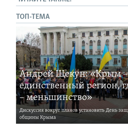
ТОП-ТЕМА
Андрей Щекун: «Крым –
единственный регион, 
– меньшинство»
Дискуссия вокруг планов установить День за
общины Крыма