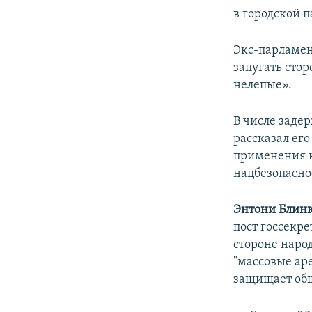
в городской 
Экс-парламе
запугать сто
нелепые».
В числе заде
рассказал его
применения к
нацбезопасно
Энтони Блин
пост госсекр
стороне народ
"массовые ар
защищает общ