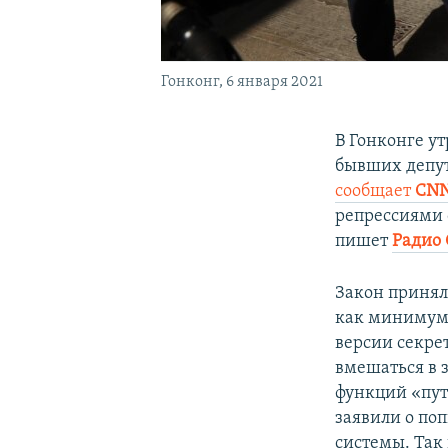
Гонконг, 6 января 2021
В Гонконге у
бывших депут
сообщает
CN
репрессиями 
пишет
Радио 
Закон принял
как минимум 
версии секре
вмешаться в 
функций «пут
заявили о по
системы. Так