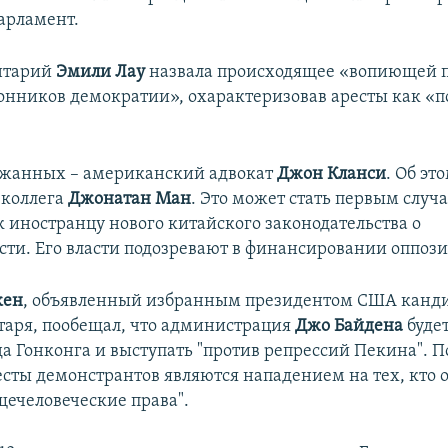
парламент.
нтарий
Эмили Лау
назвала происходящее «вопиющей 
ронников демократии», охарактеризовав аресты как «
ржанных – американский адвокат
Джон Кланси
. Об эт
 коллега
Джонатан Ман
. Это может стать первым случ
 иностранцу нового китайского законодательства о
сти. Его власти подозревают в финансировании оппоз
кен
, объявленный избранным президентом США канд
етаря, пообещал, что администрация
Джо Байдена
будет
а Гонконга и выступать "против репрессий Пекина". По
есты демонстрантов являются нападением на тех, кто 
ечеловеческие права".