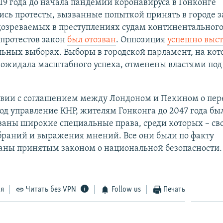
19 года до начала пандемии коронавируса в Гонконге
сь протесты, вызванные попыткой принять в городе з
озреваемых в преступлениях судам континентального 
 протестов закон
был отозван
. Оппозиция
успешно выс
ьных выборах. Выборы в городской парламент, на ко
 ожидала масштабного успеха, отменены властями под
ствии с соглашением между Лондоном и Пекином о пер
од управление КНР, жителям Гонконга до 2047 года бы
аны широкие специальные права, среди которых – св
браний и выражения мнений. Все они были по факту
аны принятым законом о национальной безопасности.
ся
Читать без VPN
Follow us
Печать