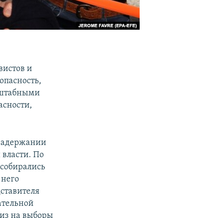
вистов и
опасность,
сштабными
асности,
 задержании
 власти. По
 собирались
 него
ставителя
ательной
из на выборы