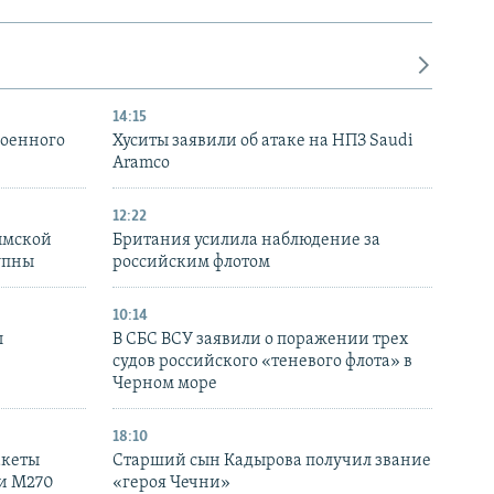
14:15
военного
Хуситы заявили об атаке на НПЗ Saudi
Aramco
12:22
ымской
Британия усилила наблюдение за
упны
российским флотом
10:14
ы
В СБС ВСУ заявили о поражении трех
судов российского «теневого флота» в
Черном море
18:10
акеты
Старший сын Кадырова получил звание
ки M270
«героя Чечни»