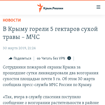
Доступность
ссылки
Вернуться
НОВОСТИ
к
НОВОСТИ
В Крыму горели 5 гектаров сухой
основному
СПЕЦПРОЕКТЫ
содержанию
травы – МЧС
ВОДА
Вернутся
ГРУЗ 200
к
30 марта 2019, 21:24
ИСТОРИЯ
КАРТА ВОЕННЫХ ОБЪЕКТОВ КРЫМА
главной
ЕЩЕ
Поделиться
Читать без VPN
11 ЛЕТ ОККУПАЦИИ КРЫМА. 11 ИСТОРИЙ СОПРОТИВЛЕНИЯ
навигации
Вернутся
РАДІО СВОБОДА
Сотрудники пожарной охраны Крыма за
ИНТЕРАКТИВ
к
прошедшие сутки ликвидировали два возгорания
КАК ОБОЙТИ БЛОКИРОВКУ
ИНФОГРАФИКА
поиску
сухостоя площадью почти 5 га. Об этом 30 марта
ТЕЛЕПРОЕКТ КРЫМ.РЕАЛИИ
сообщила пресс-служба МЧС России по Крыму.
Українською
СОВЕТЫ ПРАВОЗАЩИТНИКОВ
Qırımtatar
«Так, вчера в службу спасения поступило
ПРОПАВШИЕ БЕЗ ВЕСТИ
сообщение о возгорании растительности в районе