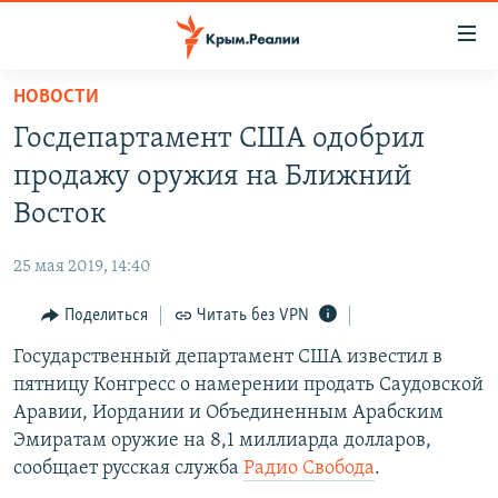
Доступность
ссылки
Вернуться
НОВОСТИ
к
НОВОСТИ
Госдепартамент США одобрил
основному
СПЕЦПРОЕКТЫ
содержанию
продажу оружия на Ближний
ВОДА
Вернутся
ГРУЗ 200
Восток
к
ИСТОРИЯ
КАРТА ВОЕННЫХ ОБЪЕКТОВ КРЫМА
главной
25 мая 2019, 14:40
ЕЩЕ
11 ЛЕТ ОККУПАЦИИ КРЫМА. 11 ИСТОРИЙ СОПРОТИВЛЕНИЯ
навигации
Вернутся
Поделиться
Читать без VPN
РАДІО СВОБОДА
ИНТЕРАКТИВ
к
Государственный департамент США известил в
КАК ОБОЙТИ БЛОКИРОВКУ
ИНФОГРАФИКА
поиску
пятницу Конгресс о намерении продать Саудовской
ТЕЛЕПРОЕКТ КРЫМ.РЕАЛИИ
Аравии, Иордании и Объединенным Арабским
Українською
Эмиратам оружие на 8,1 миллиарда долларов,
СОВЕТЫ ПРАВОЗАЩИТНИКОВ
Qırımtatar
сообщает русская служба
Радио Свобода
.
ПРОПАВШИЕ БЕЗ ВЕСТИ