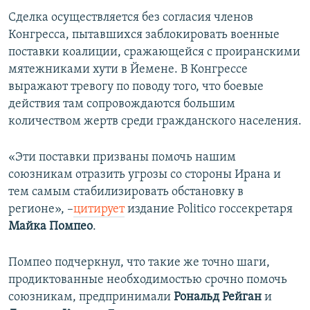
ПРИСОЕДИНЯЙТЕСЬ!
ПОБЕДИТЕЛЕЙ НЕ СУДЯТ?
Сделка осуществляется без согласия членов
Конгресса, пытавшихся заблокировать военные
КРЫМ.НЕПОКОРЕННЫЙ
поставки коалиции, сражающейся с проиранскими
ELIFBE
мятежниками хути в Йемене. В Конгрессе
выражают тревогу по поводу того, что боевые
УКРАИНСКАЯ ПРОБЛЕМА КРЫМА
действия там сопровождаются большим
Все сайты RFE/RL
количеством жертв среди гражданского населения.
«Эти поставки призваны помочь нашим
союзникам отразить угрозы со стороны Ирана и
тем самым стабилизировать обстановку в
регионе», –
цитирует
издание Politico госсекретаря
Майка Помпео
.
Помпео подчеркнул, что такие же точно шаги,
продиктованные необходимостью срочно помочь
союзникам, предпринимали
Рональд Рейган
и