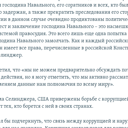
господина Навального, его соратников и всех, кто бы
 задержан, а также прекратить преследования его ст
сии в данном случае очевидно продиктованы политич
ест и заключение господина Навального – это насмешк
истемой правосудия. Это всего лишь еще одна попытка
сподина Навального замолчать. Как и каждый российс
н имеет все права, перечисленные в российской Конст
елинджер.
етил, что «мы не можем предварительно обсуждать п
действия, но я могу отметить, что мы активно рассма
меняем данные нам полномочия по всему миру».
ма Селинджера, США привержены борьбе с коррупцие
тех, кто борется с ней в своих странах.
ел бы подчеркнуть, что связь между коррупцией и на