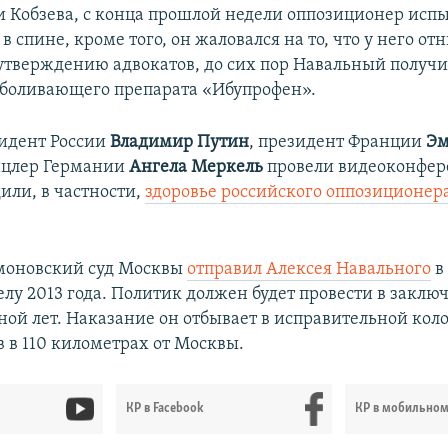
 Кобзева, с конца прошлой недели оппозиционер исп
в спине, кроме того, он жаловался на то, что у него от
 утверждению адвокатов, до сих пор Навальный получи
зболивающего препарата «Ибупрофен».
зидент России
Владимир Путин
, президент Франции
Эм
нцлер Германии
Ангела Меркель
провели видеоконфер
или, в частности,
здоровье российского оппозиционер
моновский суд Москвы
отправил Алексея Навального
в
елу 2013 года. Политик должен будет провести в заклю
иной лет. Наказание он отбывает в исправительной кол
в в 110 километрах от Москвы.
КР в Facebook
КР в мобильно