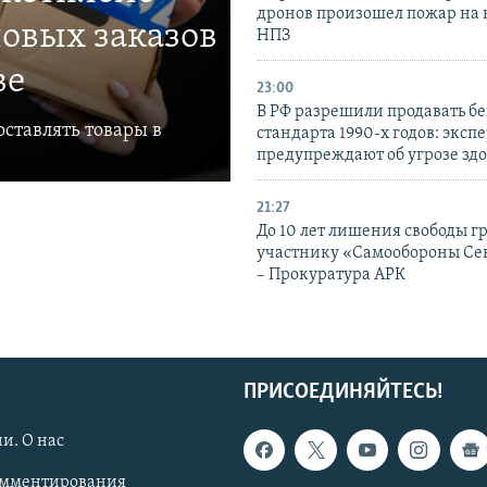
дронов произошел пожар на
овых заказов
НПЗ
ве
23:00
В РФ разрешили продавать б
ставлять товары в
стандарта 1990-х годов: эксп
предупреждают об угрозе зд
21:27
До 10 лет лишения свободы г
участнику «Самообороны Се
– Прокуратура АРК
ПРИСОЕДИНЯЙТЕСЬ!
и. О нас
омментирования