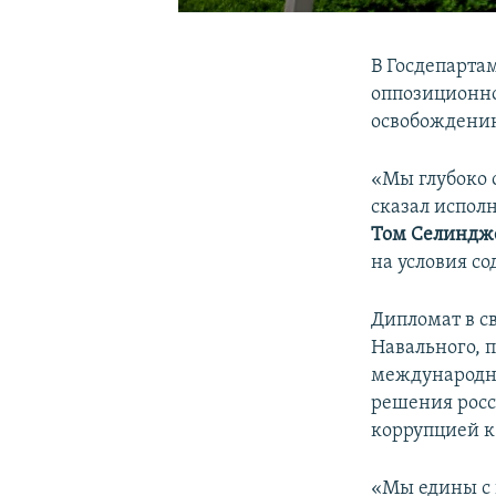
В Госдепарта
оппозиционн
освобождению
«Мы глубоко 
сказал испол
Том Селиндж
на условия с
Дипломат в с
Навального, 
международны
решения росс
коррупцией к
«Мы едины с 