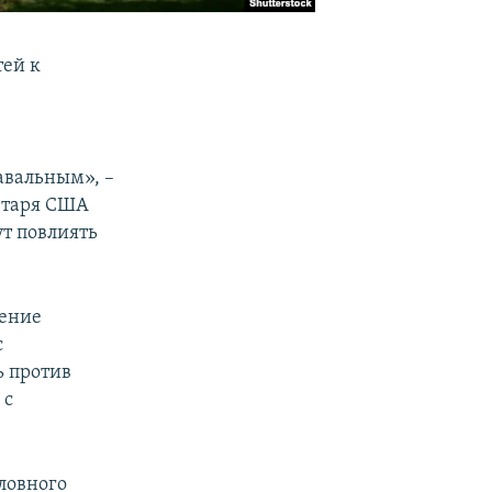
тей к
авальным», –
етаря США
ут повлиять
ление
с
ь против
 с
ловного