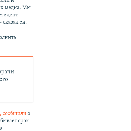
ссий и
ых медиа. Мы
езидент
 сказал он.
олнить
врачи
ного
,
сообщили
о
тбывает срок
в