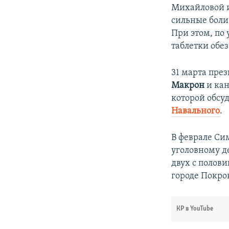
Михайловой и
сильные боли 
При этом, по
таблетки обе
31 марта пре
Макрон
и ка
которой обсуд
Навального
.
В феврале Си
уголовному д
двух с полов
городе Покро
КР в YouTube