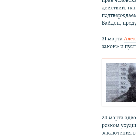
прав человека
действий, на
подтверждаем
Байден, пред
31 марта
Алек
закон» и пус
24 марта адв
резком ухудш
заключения в