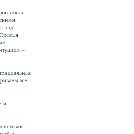
л
оронников.
ескими
а над
 Кремля
кий
итуции», –
отенциальные
триваем все
й и
рушениями