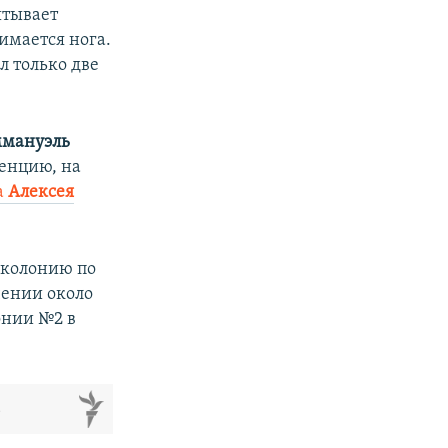
ытывает
нимается нога.
л только две
мануэль
енцию, на
а
Алексея
 колонию по
чении около
онии №2 в
м