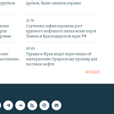
 крупном
дронов, были слышны взрывы
22:36
ензин
Спутники зафиксировали рост
ерты
крупного нефтяного пятна возле порта
оровью
Тамань в Краснодарском крае РФ
20:40
розит
Турция и Ирак ведут переговоры об
вастополя»
альтернативе Ормузскому проливу для
поставок нефти
БОЛЬШЕ