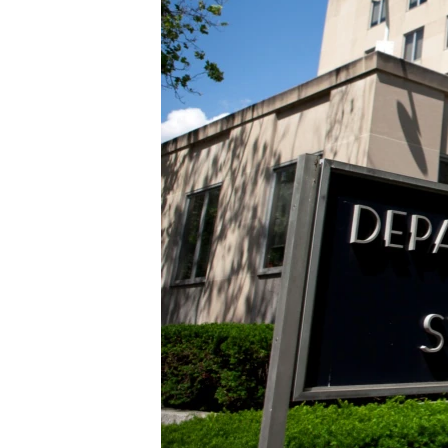
ПОБЕДИТЕЛЕЙ НЕ СУДЯТ?
КРЫМ.НЕПОКОРЕННЫЙ
ELIFBE
УКРАИНСКАЯ ПРОБЛЕМА КРЫМА