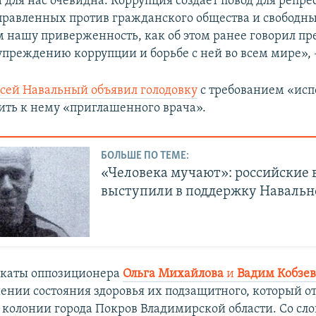
 для нас очевидна. Коррупция создает повод для репре
правленных против гражданского общества и свободн
 нашу приверженность, как об этом ранее говорил пр
упреждению коррупции и борьбе с ней во всем мире», –
сей Навальный объявил голодовку
с требованием «исп
тить к нему «приглашенного врача».
БОЛЬШЕ ПО ТЕМЕ:
«Человека мучают»: российские 
выступили в поддержку Наваль
окаты оппозиционера
Ольга Михайлова
и
Вадим Кобзев
ении состояния здоровья их подзащитного, который о
 колонии города Покров Владимирской области. Со сло