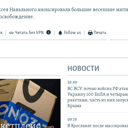
сея Навального анонсировала большие весенние мити
 освобождение.
ся
Читать без VPN
Follow us
Печать
НОВОСТИ
10:40
ВС ВСУ: ночью войска РФ ата
Украину 100 БпЛА и четырьм
ракетами, часть из них запус
Крыма
09:19
ркетплейс
В Ярославле после массирова