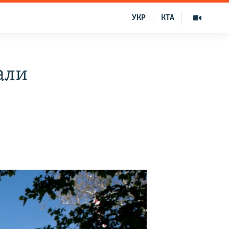
УКР
КТА
али