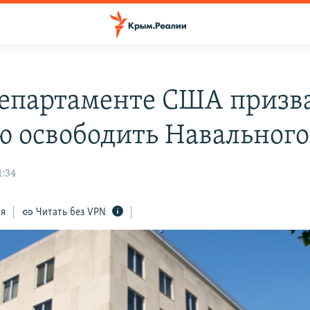
департаменте США призв
ю освободить Навального
1:34
ся
Читать без VPN