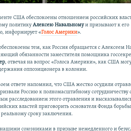
менте США обеспокоены отношением российских влас
ому политику
Алексею Навальному
и призывают к его
, информирует «
Голос Америки
».
обеспокоены тем, как Россия обращается с Алексеем Н
няющий обязанности заместителя помощника госсекр
ер
, отвечая на вопрос «Голоса Америки», как США мог
одержания оппозиционера в колонии.
воем ответе напомнил, что США жестко осудили отрав
призвали Россию к полномасштабному сотрудничеству 
м расследованием этого отравления и высказывалис
ийских властей приговорить основателя Фонда борьбы
 реальному сроку заключения.
нашими союзниками в призыве немедленного и безус