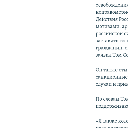
освобождения 
неправомерно
Действия Рос
мотивами, ар
российской с
заставить го
гражданин, о
заявил Том С
Он также отм
санкционные 
случаи и при
По словам То
поддерживают 
«Я также хот