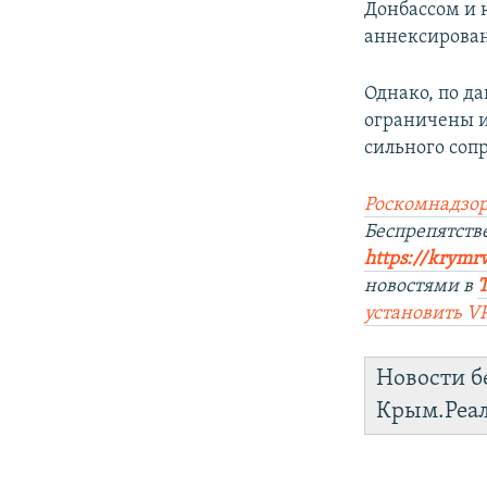
Донбассом и 
аннексирован
Однако, по д
ограничены и
сильного соп
Роскомнадзор
Беспрепятст
https://krymr
новостями в
установить
V
Новости б
Крым.Реа