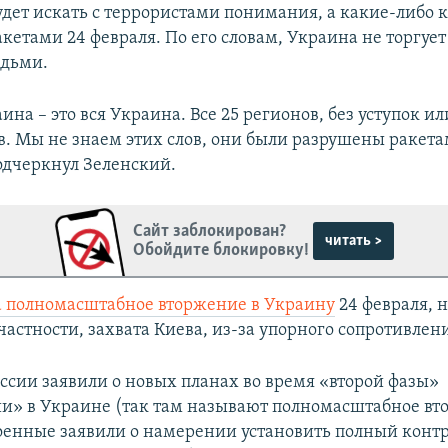
удет искать с террористами понимания, а какие-либо
кетами 24 февраля. По его словам, Украина не торгуе
юдьми.
ина – это вся Украина. Все 25 регионов, без уступок ил
. Мы не знаем этих слов, они были разрушены ракета
подчеркнул Зеленский.
Сайт заблокирован?
читать >
Обойдите блокировку!
а полномасштабное вторжение в Украину
24 февраля, н
частности, захвата Киева, из-за упорного сопротивлен
оссии заявили о новых планах во время «второй фазы»
и» в Украине (так там называют полномасштабное вт
оенные заявили о намерении установить полный контр