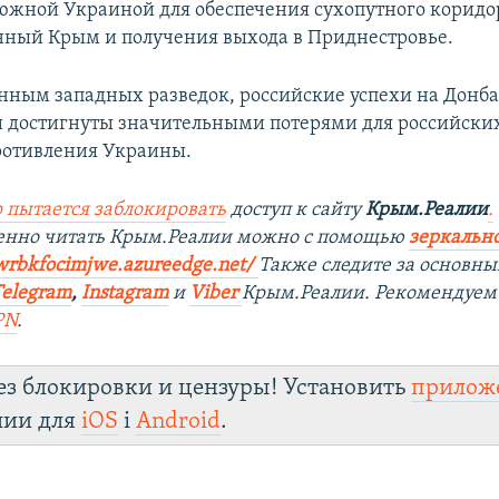
южной Украиной для обеспечения сухопутного коридо
ный Крым и получения выхода в Приднестровье.
анным западных разведок, российские успехи на Донба
 достигнуты значительными потерями для российских
ротивления Украины.
 пытается заблокировать
доступ к сайту
Крым.Реалии
.
венно читать Крым.Реалии можно с помощью
зеркально
wrbkfocimjwe.azureedge.net/
Также следите за основн
Telegram
,
Instagram
и
Viber
Крым.Реалии. Рекомендуем
PN
.
ез блокировки и цензуры! Установить
прилож
лии для
iOS
і
Android
.