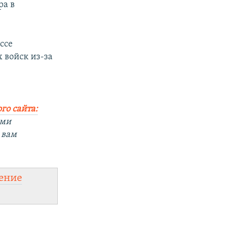
ра в
ссе
 войск из-за
го сайта:
ыми
 вам
ение