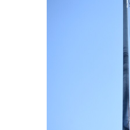
ПОБЕДИТЕЛЕЙ НЕ СУДЯТ?
КРЫМ.НЕПОКОРЕННЫЙ
ELIFBE
УКРАИНСКАЯ ПРОБЛЕМА КРЫМА