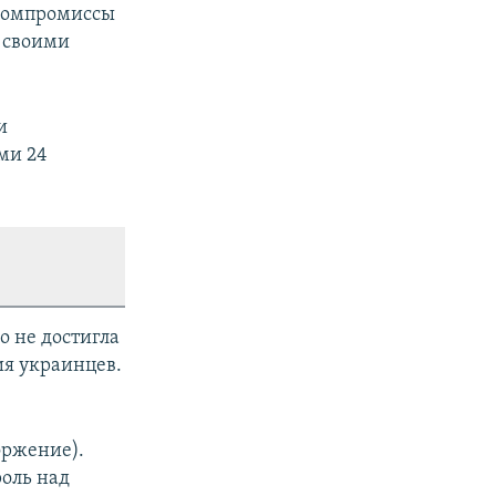
 компромиссы
т своими
и
ми 24
о не достигла
ия украинцев.
оржение).
оль над