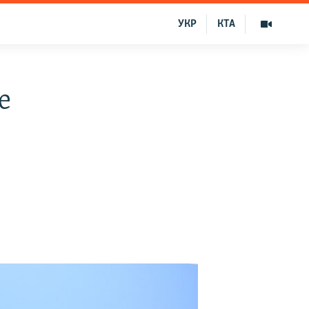
УКР
КТА
е