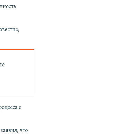
нность
овестно,
ые
роцесса с
й
заявил, что