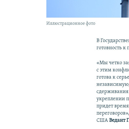
Иллюстрационное фото
В Государств
готовность к 
«Мы четко за
с этим конфли
готова к сер
независимую,
сдерживания 
укреплении п
придет время
переговоров»,
США
Ведант 