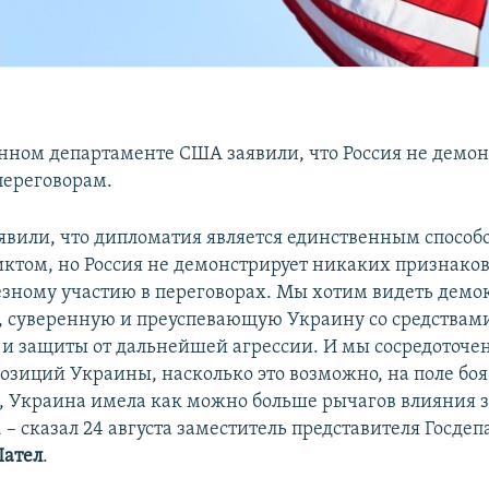
енном департаменте США заявили, что Россия не демон
переговорам.
явили, что дипломатия является единственным способ
ктом, но Россия не демонстрирует никаких признаков 
ьезному участию в переговорах. Мы хотим видеть демо
 суверенную и преуспевающую Украину со средствам
и защиты от дальнейшей агрессии. И мы сосредоточе
озиций Украины, насколько это возможно, на поле боя,
, Украина имела как можно больше рычагов влияния з
 – сказал 24 августа заместитель представителя Госде
Пател
.