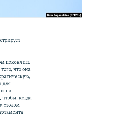
стрирует
ом покончить
того, что она
кратическую,
и для
ны на
 чтобы, когда
а столом
партамента