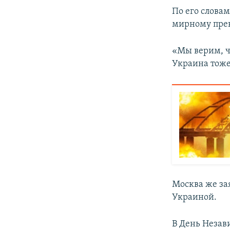
По его слова
мирному пре
«Мы верим, чт
Украина тоже 
Москва же зая
Украиной.
В День Незав