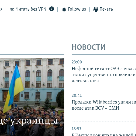
ся
Читать без VPN
Follow us
Печать
НОВОСТИ
23:00
Нефтяной гигант ОАЭ заявляе
атаки существенно повлияли 
деятельность
20:41
Продажи Wildberries упали н
после атак ВСУ – СМИ
где украинцы
18:53
В Керчи дрон упал на жилой 