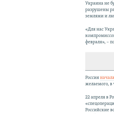
Украина не б
разрушены ра
землями и л
«Для нас Укра
компромиссов
февраля», – 
Россия
начал
желаемого, в 
22 апреля в Р
«спецопераци
Российские в