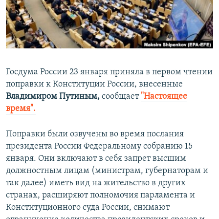
ПРИСОЕДИНЯЙТЕСЬ!
ПОБЕДИТЕЛЕЙ НЕ СУДЯТ?
КРЫМ.НЕПОКОРЕННЫЙ
ELIFBE
УКРАИНСКАЯ ПРОБЛЕМА КРЫМА
Госдума России 23 января приняла в первом чтении
Все сайты RFE/RL
поправки к Конституции России, внесенные
Владимиром Путиным,
сообщает
"Настоящее
время".
Поправки были озвучены во время послания
президента России Федеральному собранию 15
января. Они включают в себя запрет высшим
должностным лицам (министрам, губернаторам и
так далее) иметь вид на жительство в других
странах, расширяют полномочия парламента и
Конституционного суда России, снимают