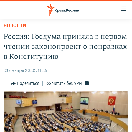
Доступность
ссылки
Вернуться
НОВОСТИ
к
НОВОСТИ
Россия: Госдума приняла в первом
основному
СПЕЦПРОЕКТЫ
содержанию
чтении законопроект о поправках
ВОДА
Вернутся
ГРУЗ 200
в Конституцию
к
ИСТОРИЯ
КАРТА ВОЕННЫХ ОБЪЕКТОВ КРЫМА
главной
23 января 2020, 11:25
ЕЩЕ
11 ЛЕТ ОККУПАЦИИ КРЫМА. 11 ИСТОРИЙ СОПРОТИВЛЕНИЯ
навигации
Вернутся
Поделиться
Читать без VPN
РАДІО СВОБОДА
ИНТЕРАКТИВ
к
КАК ОБОЙТИ БЛОКИРОВКУ
ИНФОГРАФИКА
поиску
ТЕЛЕПРОЕКТ КРЫМ.РЕАЛИИ
Українською
СОВЕТЫ ПРАВОЗАЩИТНИКОВ
Qırımtatar
ПРОПАВШИЕ БЕЗ ВЕСТИ