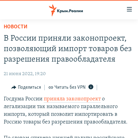
Доступность
ссылки
Вернуться
НОВОСТИ
к
НОВОСТИ
В России приняли законопроект,
основному
СПЕЦПРОЕКТЫ
содержанию
позволяющий импорт товаров без
ВОДА
Вернутся
ГРУЗ 200
разрешения правообладателя
к
ИСТОРИЯ
КАРТА ВОЕННЫХ ОБЪЕКТОВ КРЫМА
главной
21 июня 2022, 19:20
ЕЩЕ
11 ЛЕТ ОККУПАЦИИ КРЫМА. 11 ИСТОРИЙ СОПРОТИВЛЕНИЯ
навигации
Вернутся
Поделиться
Читать без VPN
РАДІО СВОБОДА
ИНТЕРАКТИВ
к
Госдума России
приняла законопроект
о
КАК ОБОЙТИ БЛОКИРОВКУ
ИНФОГРАФИКА
поиску
легализации так называемого параллельного
ТЕЛЕПРОЕКТ КРЫМ.РЕАЛИИ
импорта, который позволит импортировать в
Українською
Россию товары без разрешения правообладателя.
СОВЕТЫ ПРАВОЗАЩИТНИКОВ
Qırımtatar
ПРОПАВШИЕ БЕЗ ВЕСТИ