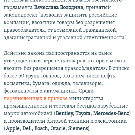
По словам спикера нижней палаты российского
ПРИСОЕДИНЯЙТЕСЬ!
ПОБЕДИТЕЛЕЙ НЕ СУДЯТ?
парламента
Вячеслава Володина
, принятый
законопроект "позволит защитить российские
КРЫМ.НЕПОКОРЕННЫЙ
компании, ввозящие товары без разрешения
ELIFBE
правообладателя, от возможной гражданской,
административной и уголовной ответственности".
УКРАИНСКАЯ ПРОБЛЕМА КРЫМА
Все сайты RFE/RL
Действие закона распространяется на ранее
утвержденный перечень товаров, которые можно
ввозить без разрешения правообладателя. В списке
более 50 групп товаров, это в том числе нефть,
косметика, бумага, одежда, телевизоры,
фотоаппараты и автомашины. Среди
перечисленных в приказе
министерства
промышленности и торговли брендов зарубежные
марки автомобилей (
Bentley, Toyota, Mercedes-Benz
)
и производители бытовой техники и электроники
(
Apple, Dell, Bosch, Oracle, Siemens
).