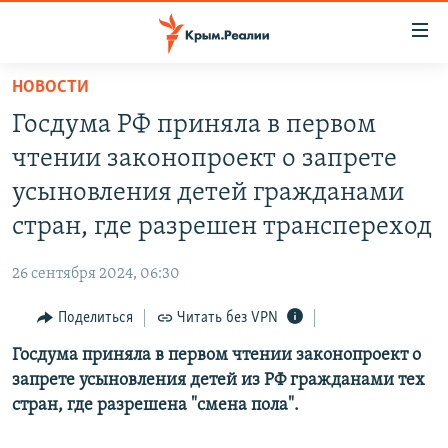
Доступность
ссылки
Вернуться
НОВОСТИ
к
НОВОСТИ
Госдума РФ приняла в первом
основному
СПЕЦПРОЕКТЫ
содержанию
чтении законопроект о запрете
ВОДА
Вернутся
ГРУЗ 200
усыновления детей гражданами
к
ИСТОРИЯ
КАРТА ВОЕННЫХ ОБЪЕКТОВ КРЫМА
стран, где разрешен транспереход
главной
ЕЩЕ
11 ЛЕТ ОККУПАЦИИ КРЫМА. 11 ИСТОРИЙ СОПРОТИВЛЕНИЯ
навигации
26 сентября 2024, 06:30
Вернутся
РАДІО СВОБОДА
ИНТЕРАКТИВ
к
Поделиться
Читать без VPN
КАК ОБОЙТИ БЛОКИРОВКУ
ИНФОГРАФИКА
поиску
Госдума приняла в первом чтении законопроект о
ТЕЛЕПРОЕКТ КРЫМ.РЕАЛИИ
Українською
запрете усыновления детей из РФ гражданами тех
СОВЕТЫ ПРАВОЗАЩИТНИКОВ
стран, где разрешена "смена пола".
Qırımtatar
ПРОПАВШИЕ БЕЗ ВЕСТИ