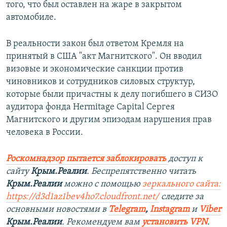
того, что был оставлен на жаре в закрытом
автомобиле.
В реальности закон был ответом Кремля на
принятый в США "акт Магнитского". Он вводил
визовые и экономические санкции против
чиновников и сотрудников силовых структур,
которые были причастны к делу погибшего в СИЗО
аудитора фонда Hermitage Capital Сергея
Магнитского и другим эпизодам нарушения прав
человека в России.
Роскомнадзор пытается заблокировать
доступ к
сайту
Крым.Реалии
. Беспрепятственно читать
Крым.Реалии
можно с помощью
зеркального сайта:
https://d3d1az1bev4ho7.cloudfront.net/
следите за
основными новостями в
Telegram
,
Instagram
и
Viber
Крым.Реалии
. Рекомендуем вам
установить VPN
.