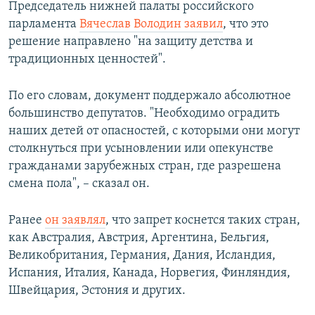
Председатель нижней палаты российского
ПРИСОЕДИНЯЙТЕСЬ!
ПОБЕДИТЕЛЕЙ НЕ СУДЯТ?
парламента
Вячеслав Володин заявил
, что это
КРЫМ.НЕПОКОРЕННЫЙ
решение направлено "на защиту детства и
традиционных ценностей".
ELIFBE
УКРАИНСКАЯ ПРОБЛЕМА КРЫМА
По его словам, документ поддержало абсолютное
Все сайты RFE/RL
большинство депутатов. "Необходимо оградить
наших детей от опасностей, с которыми они могут
столкнуться при усыновлении или опекунстве
гражданами зарубежных стран, где разрешена
смена пола", – сказал он.
Ранее
он заявлял
, что запрет коснется таких стран,
как Австралия, Австрия, Аргентина, Бельгия,
Великобритания, Германия, Дания, Исландия,
Испания, Италия, Канада, Норвегия, Финляндия,
Швейцария, Эстония и других.