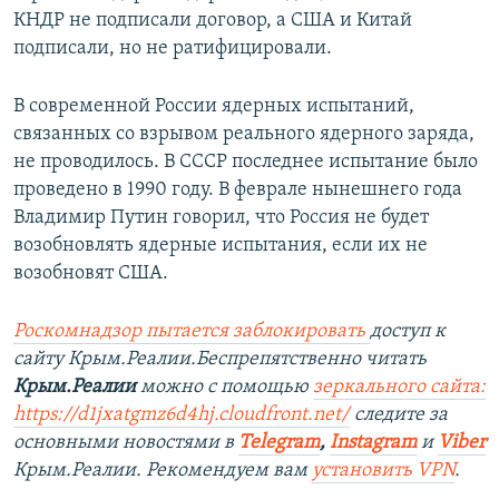
КНДР не подписали договор, а США и Китай
подписали, но не ратифицировали.
В современной России ядерных испытаний,
связанных со взрывом реального ядерного заряда,
не проводилось. В СССР последнее испытание было
проведено в 1990 году. В феврале нынешнего года
Владимир Путин говорил, что Россия не будет
возобновлять ядерные испытания, если их не
возобновят США.
Роскомнадзор пытается заблокировать
доступ к
сайту Крым.Реалии.Беспрепятственно читать
Крым.Реалии
можно с помощью
зеркального сайта:
https://d1jxatgmz6d4hj.cloudfront.net/
следите за
основными новостями в
Telegram
,
Instagram
и
Viber
Крым.Реалии. Рекомендуем вам
установить VPN
.