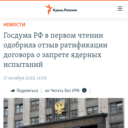
Доступность
ссылки
Вернуться
НОВОСТИ
к
НОВОСТИ
Госдума РФ в первом чтении
основному
СПЕЦПРОЕКТЫ
содержанию
одобрила отзыв ратификации
ВОДА
Вернутся
ГРУЗ 200
договора о запрете ядерных
к
ИСТОРИЯ
КАРТА ВОЕННЫХ ОБЪЕКТОВ КРЫМА
испытаний
главной
ЕЩЕ
11 ЛЕТ ОККУПАЦИИ КРЫМА. 11 ИСТОРИЙ СОПРОТИВЛЕНИЯ
навигации
17 октября 2023, 14:05
Вернутся
РАДІО СВОБОДА
ИНТЕРАКТИВ
к
Поделиться
Читать без VPN
КАК ОБОЙТИ БЛОКИРОВКУ
ИНФОГРАФИКА
поиску
ТЕЛЕПРОЕКТ КРЫМ.РЕАЛИИ
Українською
СОВЕТЫ ПРАВОЗАЩИТНИКОВ
Qırımtatar
ПРОПАВШИЕ БЕЗ ВЕСТИ