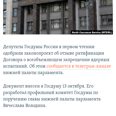
ПРИСОЕДИНЯЙТЕСЬ!
ПОБЕДИТЕЛЕЙ НЕ СУДЯТ?
КРЫМ.НЕПОКОРЕННЫЙ
ELIFBE
УКРАИНСКАЯ ПРОБЛЕМА КРЫМА
Все сайты RFE/RL
Депутаты Госдумы России в первом чтении
одобрили законопроект об отзыве ратификации
Договора о всеобъемлющем запрещении ядерных
испытаний. Об этом
сообщается в телеграм-канале
нижней палаты парламента.
Документ внесен в Госдуму 13 октября. Его
разработал профильный комитет Госдумы по
поручению главы нижней палаты парламента
Вячеслава Володина.