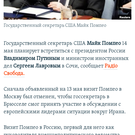
ПРИСОЕДИНЯЙТЕСЬ!
ПОБЕДИТЕЛЕЙ НЕ СУДЯТ?
КРЫМ.НЕПОКОРЕННЫЙ
Государственный секретарь США Майк Помпео
ELIFBE
УКРАИНСКАЯ ПРОБЛЕМА КРЫМА
Государственный секретарь США
Майк Помпео
14
Все сайты RFE/RL
мая планирует встретиться с президентом России
Владимиром Путиным
и министром иностранных
дел
Сергеем Лавровым
в Сочи, сообщает
Радіо
Свобода.
Сначала объявленный на 13 мая визит Помпео в
Москву был отменен, чтобы госсекретарь в
Брюсселе смог принять участие в обсуждении с
европейскими лидерами ситуации вокруг Ирана.
Визит Помпео в Россию, первый для него как