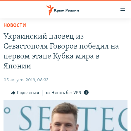
Доступность
ссылки
Вернуться
НОВОСТИ
к
НОВОСТИ
Украинский пловец из
основному
СПЕЦПРОЕКТЫ
содержанию
Севастополя Говоров победил на
ВОДА
Вернутся
ГРУЗ 200
первом этапе Кубка мира в
к
ИСТОРИЯ
КАРТА ВОЕННЫХ ОБЪЕКТОВ КРЫМА
Японии
главной
ЕЩЕ
11 ЛЕТ ОККУПАЦИИ КРЫМА. 11 ИСТОРИЙ СОПРОТИВЛЕНИЯ
навигации
05 августа 2019, 08:33
Вернутся
РАДІО СВОБОДА
ИНТЕРАКТИВ
к
Поделиться
Читать без VPN
КАК ОБОЙТИ БЛОКИРОВКУ
ИНФОГРАФИКА
поиску
ТЕЛЕПРОЕКТ КРЫМ.РЕАЛИИ
Українською
СОВЕТЫ ПРАВОЗАЩИТНИКОВ
Qırımtatar
ПРОПАВШИЕ БЕЗ ВЕСТИ