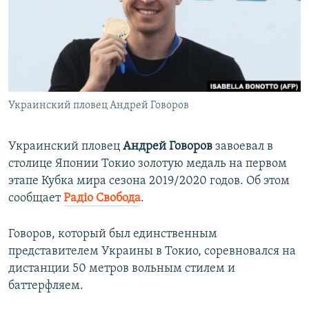
ПРИСОЕДИНЯЙТЕСЬ!
ПОБЕДИТЕЛЕЙ НЕ СУДЯТ?
КРЫМ.НЕПОКОРЕННЫЙ
ELIFBE
УКРАИНСКАЯ ПРОБЛЕМА КРЫМА
Все сайты RFE/RL
Украинский пловец Андрей Говоров
Украинский пловец
Андрей Говоров
завоевал в
столице Японии Токио золотую медаль на первом
этапе Кубка мира сезона 2019/2020 годов. Об этом
сообщает
Радіо Свобода
.
Говоров, который был единственным
представителем Украины в Токио, соревновался на
дистанции 50 метров вольным стилем и
баттерфляем.