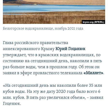
ПРИСОЕДИНЯЙТЕСЬ!
ПОБЕДИТЕЛЕЙ НЕ СУДЯТ?
КРЫМ.НЕПОКОРЕННЫЙ
ELIFBE
Белогорское водохранилище, ноябрь 2021 года
УКРАИНСКАЯ ПРОБЛЕМА КРЫМА
Все сайты RFE/RL
Глава российского правительства
аннексированного Крыму
Юрий Гоцанюк
утверждает, что в крымских водохранилищах, по
состоянию на сегодняшний день, накопили в пять
раз больше воды, чем в прошлом году. Об этом он
заявил в эфире провластного телеканала
«Миллет»
.
«На сегодняшний день мы накопили более 35 млн
кубов воды. На эту же дату 2020 года было всего 6
млн. кубов. В пять раз увеличился объем», – заявил
Гоценюк.