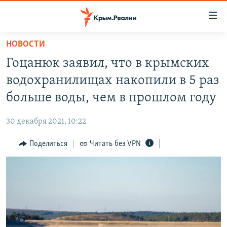
Доступность
ссылки
Вернуться
НОВОСТИ
к
НОВОСТИ
Гоцанюк заявил, что в крымских
основному
СПЕЦПРОЕКТЫ
содержанию
водохранилищах накопили в 5 раз
ВОДА
Вернутся
ГРУЗ 200
больше воды, чем в прошлом году
к
ИСТОРИЯ
КАРТА ВОЕННЫХ ОБЪЕКТОВ КРЫМА
главной
30 декабря 2021, 10:22
ЕЩЕ
11 ЛЕТ ОККУПАЦИИ КРЫМА. 11 ИСТОРИЙ СОПРОТИВЛЕНИЯ
навигации
Вернутся
Поделиться
Читать без VPN
РАДІО СВОБОДА
ИНТЕРАКТИВ
к
КАК ОБОЙТИ БЛОКИРОВКУ
ИНФОГРАФИКА
поиску
ТЕЛЕПРОЕКТ КРЫМ.РЕАЛИИ
Українською
СОВЕТЫ ПРАВОЗАЩИТНИКОВ
Qırımtatar
ПРОПАВШИЕ БЕЗ ВЕСТИ