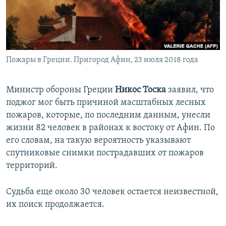
ПРИСОЕДИНЯЙТЕСЬ!
ПОБЕДИТЕЛЕЙ НЕ СУДЯТ?
КРЫМ.НЕПОКОРЕННЫЙ
ELIFBE
Пожары в Греции. Пригород Афин, 23 июля 2018 года
УКРАИНСКАЯ ПРОБЛЕМА КРЫМА
Все сайты RFE/RL
Министр обороны Греции
Никос Тоска
заявил, что
поджог мог быть причиной масштабных лесных
пожаров, которые, по последним данным, унесли
жизни 82 человек в районах к востоку от Афин. По
его словам, на такую вероятность указывают
спутниковые снимки пострадавших от пожаров
территорий.
Судьба еще около 30 человек остается неизвестной,
их поиск продолжается.