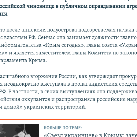
оссийской чиновнице в публичном оправдывании агр
ины.
что после аннексии полуострова подозреваемая начала
 с властями РФ. Сейчас она занимает должности главно
информагентства «Крым сегодня», главы совета «Укра
» и является заместителем главы Комитета по законо
парламента Крыма.
асштабного вторжения России, как утверждает прокур
я неоднократно выступала в пропагандистских средст
Ф. В частности, в своих выступлениях она поддержив
ействия оккупантов и распространяла российские нар
и домой» украинских территорий.
БОЛЬШЕ ПО ТЕМЕ:
«Съезд украинцев» в Крыму: зач