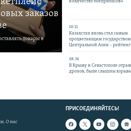
ркетплейс
количество боеприпасов»
овых заказов
ве
10:11
Казахстан вновь стал самым
ставлять товары в
процветающим государством
Центральной Азии – рейтинг
08:36
В Крыму и Севастополе отраж
дронов, были слышны взрыв
ПРИСОЕДИНЯЙТЕСЬ!
и. О нас