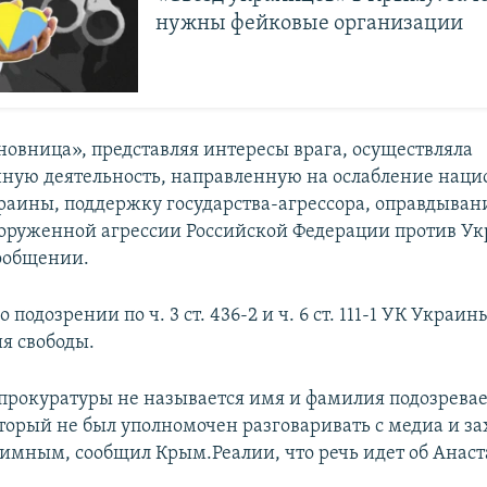
нужны фейковые организации
иновница», представляя интересы врага, осуществляла
ую деятельность, направленную на ослабление нац
раины, поддержку государства-агрессора, оправдыван
оруженной агрессии Российской Федерации против Ук
сообщении.
 подозрении по ч. 3 ст. 436-2 и ч. 6 ст. 111-1 УК Украин
ия свободы.
прокуратуры не называется имя и фамилия подозрева
торый не был уполномочен разговаривать с медиа и за
нимным, сообщил Крым.Реалии, что речь идет об Анас