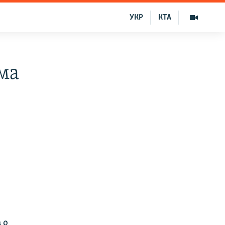
УКР
КТА
ма
 о