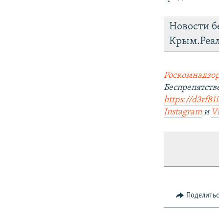
Новости б
Крым.Реа
Роскомнадзор
Беспрепятст
https://d3rf81
Instagram
и
V
Поделить