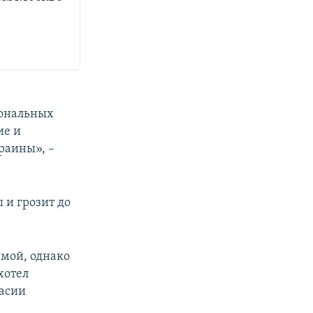
иональных
ие и
раины», –
ы и грозит до
емой, однако
хотел
тасии