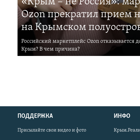
«Крым – не Россия»: ма
Ozon прекратил прием н
на Крымском полуостро
Российский маркетплейс Ozon отказывается до
Крым? В чем причина?
ПОДДЕРЖКА
ИНФО
Українською
Присылайте свои видео и фото
Крым.Реали
Qırımtatar