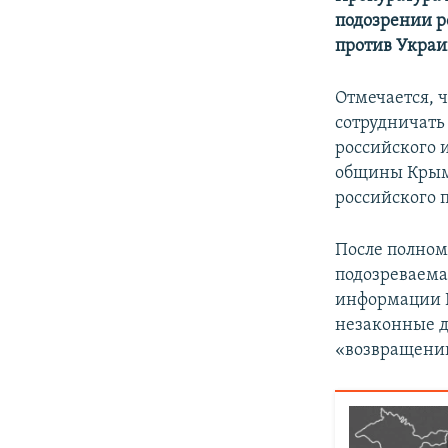
ПОБЕДИТЕЛЕЙ НЕ СУДЯТ?
подозрении р
КРЫМ.НЕПОКОРЕННЫЙ
против Укра
ELIFBE
Отмечается, 
УКРАИНСКАЯ ПРОБЛЕМА КРЫМА
сотрудничать
российского 
общины Крыма
российского 
После полном
подозреваема
информации Р
незаконные д
«возвращени