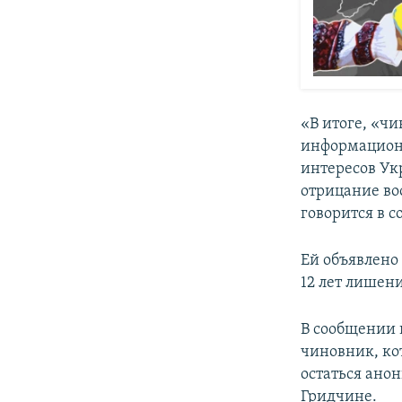
«В итоге, «ч
информационн
интересов Ук
отрицание во
говорится в 
Ей объявлено о
12 лет лишен
В сообщении 
чиновник, ко
остаться ано
Гридчине.