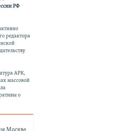
ессии РФ
 активно
го редактора
инской
дательству
атура АРК,
вах массовой
ала
ративы о
ем Москве