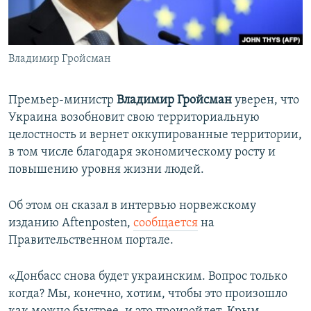
ПРИСОЕДИНЯЙТЕСЬ!
ПОБЕДИТЕЛЕЙ НЕ СУДЯТ?
КРЫМ.НЕПОКОРЕННЫЙ
Владимир Гройсман
ELIFBE
УКРАИНСКАЯ ПРОБЛЕМА КРЫМА
Премьер-министр
Владимир Гройсман
уверен, что
Все сайты RFE/RL
Украина возобновит свою территориальную
целостность и вернет оккупированные территории,
в том числе благодаря экономическому росту и
повышению уровня жизни людей.
Об этом он сказал в интервью норвежскому
изданию Aftenposten,
сообщается
на
Правительственном портале.
«Донбасс снова будет украинским. Вопрос только
когда? Мы, конечно, хотим, чтобы это произошло