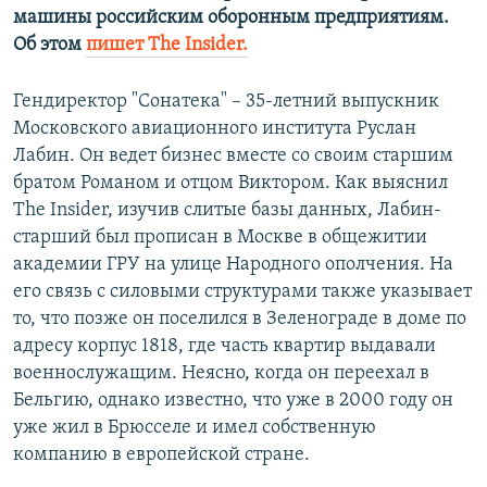
машины российским оборонным предприятиям.
ПРИСОЕДИНЯЙТЕСЬ!
ПОБЕДИТЕЛЕЙ НЕ СУДЯТ?
Об этом
пишет The Insider.
КРЫМ.НЕПОКОРЕННЫЙ
ELIFBE
Гендиректор "Сонатека" – 35-летний выпускник
Московского авиационного института Руслан
УКРАИНСКАЯ ПРОБЛЕМА КРЫМА
Лабин. Он ведет бизнес вместе со своим старшим
Все сайты RFE/RL
братом Романом и отцом Виктором. Как выяснил
The Insider, изучив слитые базы данных, Лабин-
старший был прописан в Москве в общежитии
академии ГРУ на улице Народного ополчения. На
его связь с силовыми структурами также указывает
то, что позже он поселился в Зеленограде в доме по
адресу корпус 1818, где часть квартир выдавали
военнослужащим. Неясно, когда он переехал в
Бельгию, однако известно, что уже в 2000 году он
уже жил в Брюсселе и имел собственную
компанию в европейской стране.