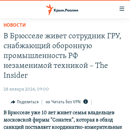
Доступность
ссылки
Вернуться
НОВОСТИ
к
НОВОСТИ
В Брюсселе живет сотрудник ГРУ,
основному
СПЕЦПРОЕКТЫ
содержанию
снабжающий оборонную
ВОДА
Вернутся
ГРУЗ 200
промышленность РФ
к
ИСТОРИЯ
КАРТА ВОЕННЫХ ОБЪЕКТОВ КРЫМА
незаменимой техникой – The
главной
ЕЩЕ
11 ЛЕТ ОККУПАЦИИ КРЫМА. 11 ИСТОРИЙ СОПРОТИВЛЕНИЯ
навигации
Insider
Вернутся
РАДІО СВОБОДА
ИНТЕРАКТИВ
к
28 января 2024, 09:00
КАК ОБОЙТИ БЛОКИРОВКУ
ИНФОГРАФИКА
поиску
Поделиться
Читать без VPN
ТЕЛЕПРОЕКТ КРЫМ.РЕАЛИИ
Українською
В Брюсселе уже 10 лет живет семья владельцев
СОВЕТЫ ПРАВОЗАЩИТНИКОВ
Qırımtatar
московской фирмы "Сонатек", которая в обход
ПРОПАВШИЕ БЕЗ ВЕСТИ
санкций поставляет координатно-измерительные