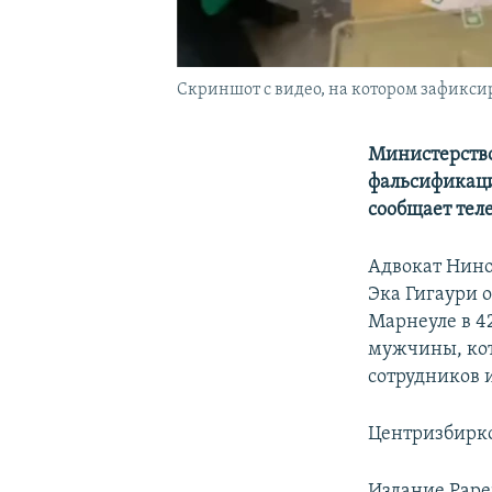
Скриншот с видео, на котором зафикс
Министерство
фальсификаци
сообщает теле
Адвокат Нино
Эка Гигаури 
Марнеуле в 4
мужчины, кот
сотрудников 
Центризбирко
Издание Paper