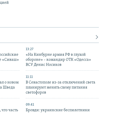
ацией
13:27
оссийские
«На Кинбурне армия РФ в глухой
ке «Сиваш»
обороне» – командир ОТК «Одесса»
ВСУ Денис Носиков
11:11
ал о новом
В Севастополе из-за отключений света
ка Шведа
планируют менять схему питания
светофоров
09:41
 что часть
Бровди: украинские беспилотники