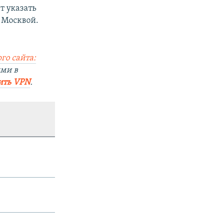
т указать
с Москвой.
го сайта:
ями в
ить VPN
.