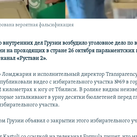
ирована вероятная фальсификация
 внутренних дел Грузии возбудило уголовное дело по 
и на проходящих в стране 26 октября парламентских 
канал «Рустави 2».
 Ломджария и исполнительный директор Transparency 
опубликовали видео с избирательного участка №69 в го
2 километрах к югу от Тбилиси. В ролике видны неизв
орые заталкивают в урну десятки бюллетеней перед г
избирательного участка.
м Грузии объявил о закрытии этого избирательного уч
 Kartuli со ссылкой на телеканал Formula пишет, что 