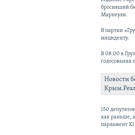
бросивший бю
Марнеули.
В партии «Гр
инциденту.
В 08:00 в Гру
голосования 
Новости б
Крым.Реа
150 депутато
как раньше, 
парламент XI