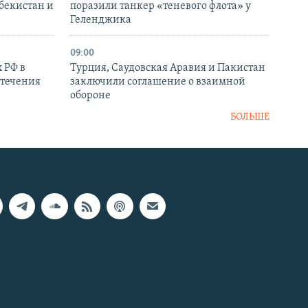
збекистан и
поразили танкер «теневого флота» у
Геленджика
09:00
 РФ в
Турция, Саудовская Аравия и Пакистан
стечения
заключили соглашение о взаимной
обороне
БОЛЬШЕ