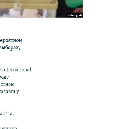
вероятной
выборах,
International
роде
естные
лазами у
астка.
мужчина,