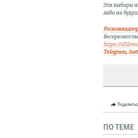
Эти выборы н
либо на буду
Роскомнадзор
Беспрепятств
https://d32rw
Telegram
,
Ins
Поделить
ПО ТЕМЕ