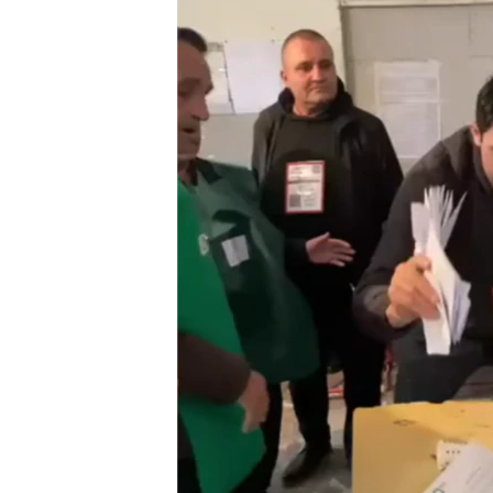
ПОБЕДИТЕЛЕЙ НЕ СУДЯТ?
КРЫМ.НЕПОКОРЕННЫЙ
ELIFBE
УКРАИНСКАЯ ПРОБЛЕМА КРЫМА