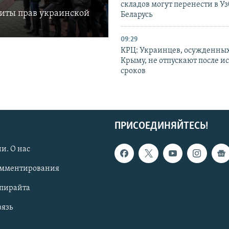
складов могут перенести в У
щиты прав украинской
Беларусь
09:29
КРЦ: Украинцев, осужденных
Крыму, не отпускают после и
сроков
ПРИСОЕДИНЯЙТЕСЬ!
и. О нас
омментирования
опирайта
вязь