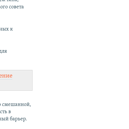
ого совета
тных к
для
ение
по смешанной,
сть в
ный барьер.