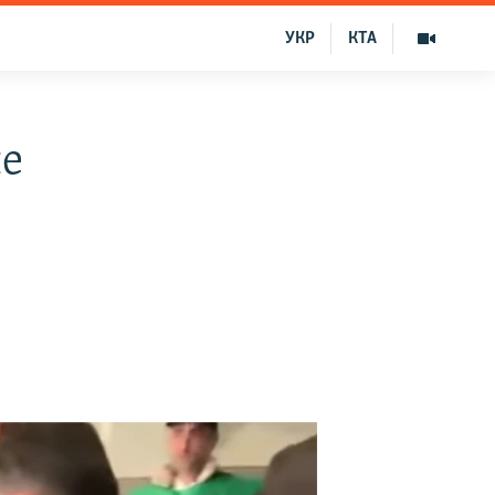
УКР
КТА
ые