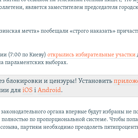
ллетени, является заместителем председателя городск
узинская мечта» пообещали «строго наказать» причас
зии (7:00 по Киеву)
открылись избирательные участки
на парламентских выборах.
ез блокировки и цензуры! Установить
прилож
лии для
iOS
і
Android
.
в законодательного органа впервые будут избраны не 
а полностью по пропорциональной системе. Чтобы попа
 созыва, партиям необходимо преодолеть пятипроцент