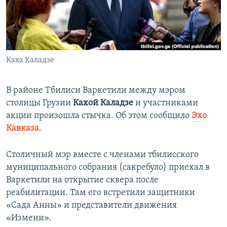
ПРИСОЕДИНЯЙТЕСЬ!
ПОБЕДИТЕЛЕЙ НЕ СУДЯТ?
КРЫМ.НЕПОКОРЕННЫЙ
ELIFBE
Каха Каладзе
УКРАИНСКАЯ ПРОБЛЕМА КРЫМА
Все сайты RFE/RL
В районе Тбилиси Варкетили между мэром
столицы Грузии
Кахой Каладзе
и участниками
акции произошла стычка. Об этом сообщило
Эхо
Кавказа
.
Столичный мэр вместе с членами тбилисского
муниципального собрания (сакребуло) приехал в
Варкетили на открытие сквера после
реабилитации. Там его встретили защитники
«Сада Анны» и представители движения
«Измени».