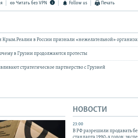
ся
Читать без VPN
Follow us
Печать
и Крым.Реалии в России признали «нежелательной» организ
Почему в Грузии продолжаются протесты
ливают стратегическое партнерство с Грузией
НОВОСТИ
23:00
В РФ разрешили продавать б
стандарта 1990-х годов: эксп