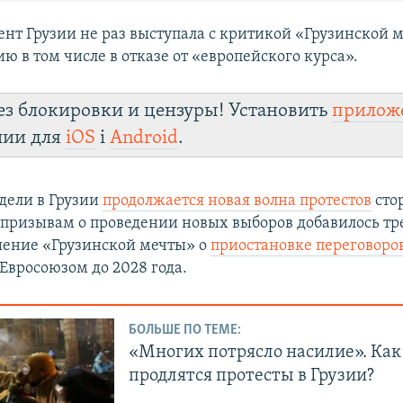
ент Грузии не раз выступала с критикой «Грузинской 
ю в том числе в отказе от «европейского курса».
ез блокировки и цензуры! Установить
прилож
лии для
iOS
і
Android
.
дели в Грузии
продолжается новая волна протестов
сто
 призывам о проведении новых выборов добавилось тр
ение «Грузинской мечты» о
приостановке переговоро
Евросоюзом до 2028 года.
БОЛЬШЕ ПО ТЕМЕ:
«Многих потрясло насилие». Как
продлятся протесты в Грузии?