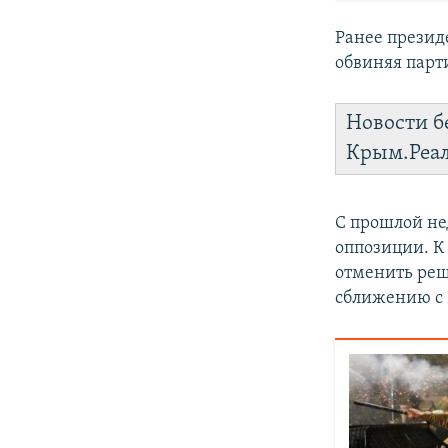
Ранее презид
обвиняя парти
Новости б
Крым.Реа
С прошлой не
оппозиции. К
отменить реш
сближению с 