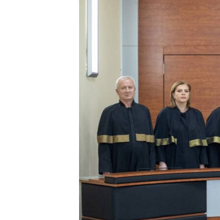
ПОБЕДИТЕЛЕЙ НЕ СУДЯТ?
КРЫМ.НЕПОКОРЕННЫЙ
ELIFBE
УКРАИНСКАЯ ПРОБЛЕМА КРЫМА