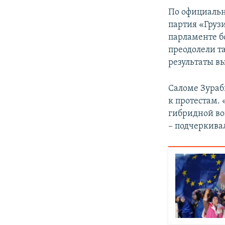
По официальн
партия «Груз
парламенте б
преодолели т
результаты вы
Саломе Зураб
к протестам.
гибридной во
– подчеркива