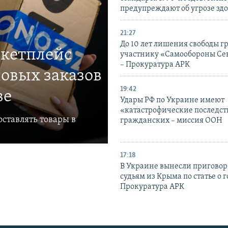
предупреждают об угрозе зд
21:27
До 10 лет лишения свободы г
ркетплейс
участнику «Самообороны Се
– Прокуратура АРК
овых заказов
19:42
ве
Удары РФ по Украине имеют
«катастрофические последст
ставлять товары в
гражданских – миссия ООН
17:18
В Украине вынесли приговор
судьям из Крыма по статье о 
Прокуратура АРК