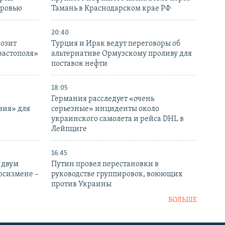
оровью
Тамань в Краснодарском крае РФ
20:40
розит
Турция и Ирак ведут переговоры об
вастополя»
альтернативе Ормузскому проливу для
поставок нефти
18:05
Германия расследует «очень
вия» для
серьезные» инциденты около
украинского самолета и рейса DHL в
Лейпциге
16:45
 двум
Путин провел перестановки в
госизмене –
руководстве группировок, воюющих
против Украины
БОЛЬШЕ