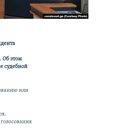
идента
 Об этом
е судебной
ованию или
ря.
 голосования