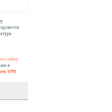
ву
 провести
датура
го сайта:
ями в
ить VPN
.