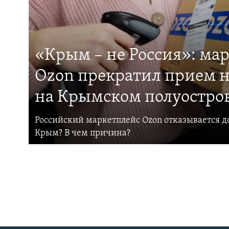
«Крым – не Россия»: ма
Ozon прекратил прием н
на Крымском полуостро
Российский маркетплейс Ozon отказывается до
Крым? В чем причина?