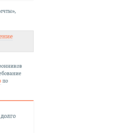
мечты»,
ение
ронников
ебование
в
по
 долго