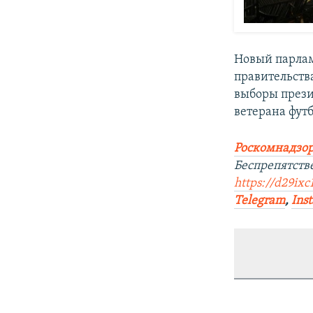
Новый парлам
правительств
выборы прези
ветерана фут
Роскомнадзор
Беспрепятств
https://d29ix
Telegram
,
Ins