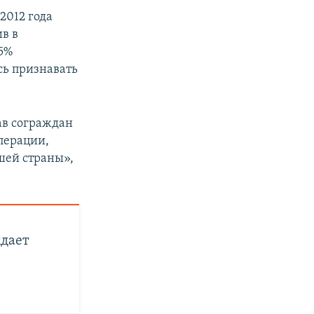
2012 года
в в
 5%
сь признавать
ав сограждан
перации,
шей страны»,
ждает