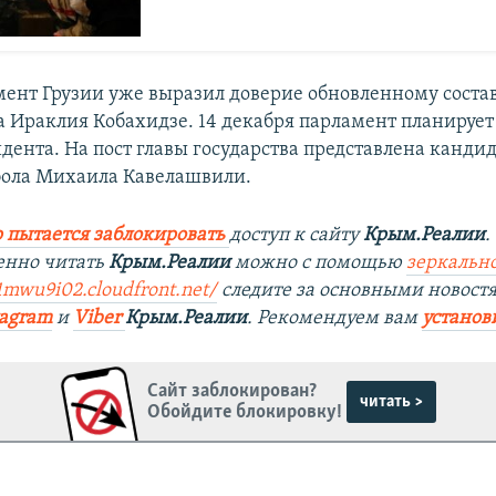
ент Грузии уже выразил доверие обновленному соста
а Ираклия Кобахидзе. 14 декабря парламент планирует
дента. На пост главы государства представлена канди
бола Михаила Кавелашвили.
 пытается заблокировать
доступ к сайту
Крым.Реалии
.
енно читать
Крым.Реалии
можно с помощью
зеркально
c1mwu9i02.cloudfront.net/
следите за основными новост
tagram
и
Viber
Крым.Реалии
. Рекомендуем вам
установ
Сайт заблокирован?
читать >
Обойдите блокировку!