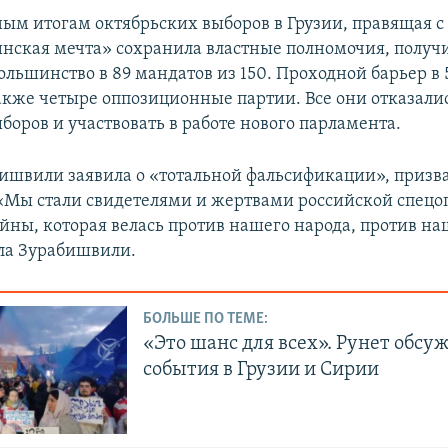
ым итогам октябрьских выборов в Грузии, правящая с 
инская мечта» сохранила властные полномочия, получи
ольшинство в 89 мандатов из 150. Проходной барьер в
акже четыре оппозиционные партии. Все они отказали
боров и участвовать в работе нового парламента.
ишвили заявила о «тотальной фальсификации», призв
 «Мы стали свидетелями и жертвами российской спецо
йны, которая велась против нашего народа, против на
ла Зурабишвили.
БОЛЬШЕ ПО ТЕМЕ:
«Это шанс для всех». Рунет обсу
события в Грузии и Сирии