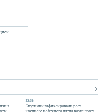
ацией
22:36
ензин
Спутники зафиксировали рост
ерты
крупного нефтяного пятна возле порта