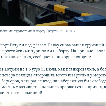
йскими туристами в порту Батуми, 31.07.2023
 порт Батуми под флагом Палау снова зашел круизный
de с российскими туристами на борту. На причале нача
тного населения, сообщает наш корреспондент.
в Батуми не в 6 утра 31 июля, как планировалось, а бо
с вечера полиция отгородила место швартовки у морск
 барьеров, хотя ранее вход на набережную был свобод
 местные активисты пытались прорваться на причал, в
ли стычки с полицией