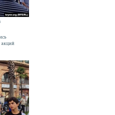
3
ись
а акций