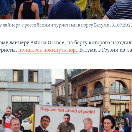
 лайнера с российскими туристами в порту Батуми, 31.07.202
му лайнеру Astoria Grande, на борту которого находил
уристы,
пришлось покинуть порт
Батуми в Грузии из-з