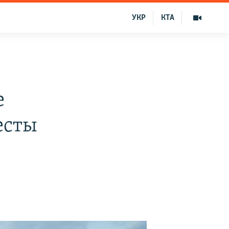
УКР
КТА
е
есты