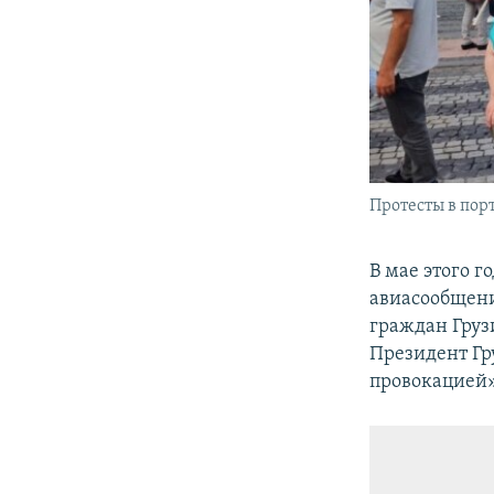
Протесты в порт
В мае этого г
авиасообщени
граждан Груз
Президент Гр
провокацией»