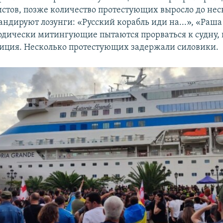
истов, позже количество протестующих выросло до не
андируют лозунги: «Русский корабль иди на...», «Раша
одически митингующие пытаются прорваться к судну, 
лиция. Несколько протестующих задержали силовики.