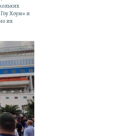
скольких
 Гоу Хоум» и
но их