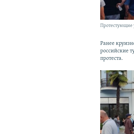
Протестующие у
Ранее круизно
российские т
протеста.