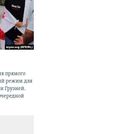
ия прямого
ый режим для
и Грузией.
очередной