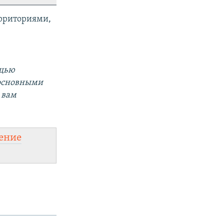
рриториями,
ощью
 основными
 вам
ение