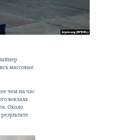
 лайнер
лись массовые
лее чем на час
ого вокзала
ен. Около
 результате