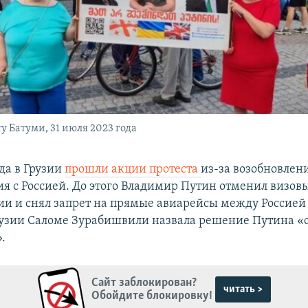
у Батуми, 31 июля 2023 года
ода в Грузии
прошли акции протеста
из-за возобновлен
я с Россией. До этого Владимир Путин отменил визов
ии и снял запрет на прямые авиарейсы между Россией 
узии Саломе Зурабишвили​ назвала решение Путина «
.
Сайт заблокирован?
читать >
Обойдите блокировку!