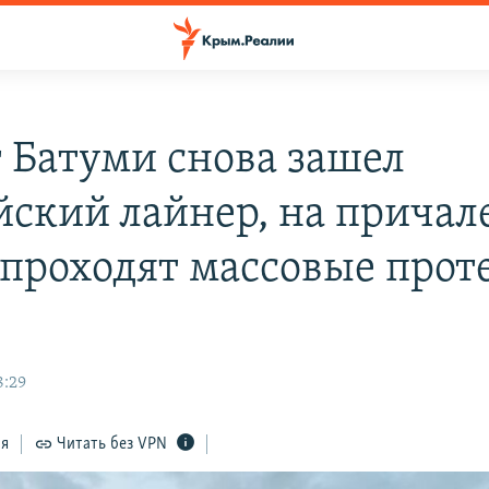
т Батуми снова зашел
йский лайнер, на причал
 проходят массовые прот
)
8:29
ся
Читать без VPN