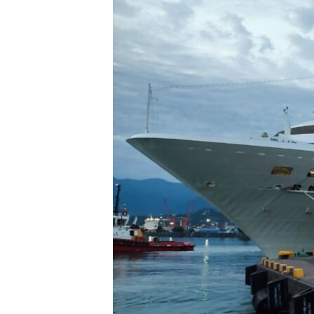
ПОБЕДИТЕЛЕЙ НЕ СУДЯТ?
КРЫМ.НЕПОКОРЕННЫЙ
ELIFBE
УКРАИНСКАЯ ПРОБЛЕМА КРЫМА