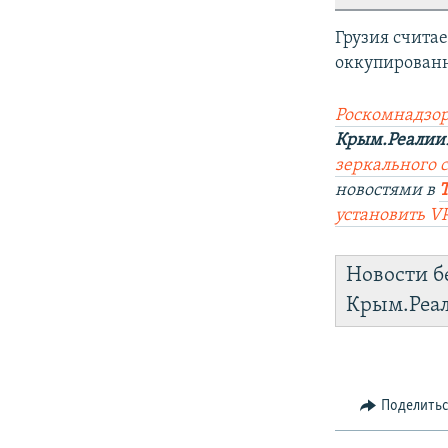
Грузия счита
оккупирован
Роскомнадзор
Крым.Реалии
зеркального с
новостями в
установить V
Новости б
Крым.Реа
Поделить