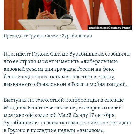
ПРИСОЕДИНЯЙТЕСЬ!
ПОБЕДИТЕЛЕЙ НЕ СУДЯТ?
КРЫМ.НЕПОКОРЕННЫЙ
ELIFBE
Президент Грузии Саломе Зурабишвили
УКРАИНСКАЯ ПРОБЛЕМА КРЫМА
Все сайты RFE/RL
Президент Грузии Саломе Зурабишвили сообщила,
что ее страна может изменить «либеральный»
визовый режим для граждан России на фоне
беспрецедентного наплыва россиян в страну,
вызванного объявленной в России мобилизацией.
Выступая на совместной конференции в столице
Молдовы Кишиневе после переговоров со своей
молдавской коллегой Маей Санду 17 октября,
Зурабишвили назвала наплыв российских граждан
в Грузию в последние недели «вызовом».