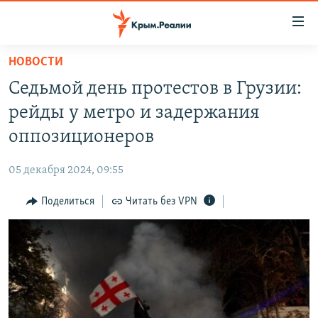
Доступность
ссылки
Вернуться
НОВОСТИ
к
НОВОСТИ
Седьмой день протестов в Грузии:
основному
СПЕЦПРОЕКТЫ
содержанию
рейды у метро и задержания
ВОДА
Вернутся
ГРУЗ 200
оппозиционеров
к
ИСТОРИЯ
КАРТА ВОЕННЫХ ОБЪЕКТОВ КРЫМА
главной
05 декабря 2024, 09:55
ЕЩЕ
11 ЛЕТ ОККУПАЦИИ КРЫМА. 11 ИСТОРИЙ СОПРОТИВЛЕНИЯ
навигации
Вернутся
Поделиться
Читать без VPN
РАДІО СВОБОДА
ИНТЕРАКТИВ
к
КАК ОБОЙТИ БЛОКИРОВКУ
ИНФОГРАФИКА
поиску
ТЕЛЕПРОЕКТ КРЫМ.РЕАЛИИ
Українською
СОВЕТЫ ПРАВОЗАЩИТНИКОВ
Qırımtatar
ПРОПАВШИЕ БЕЗ ВЕСТИ