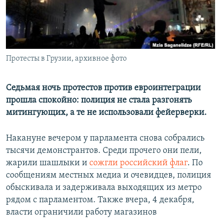
ПРИСОЕДИНЯЙТЕСЬ!
ПОБЕДИТЕЛЕЙ НЕ СУДЯТ?
КРЫМ.НЕПОКОРЕННЫЙ
ELIFBE
Протесты в Грузии, архивное фото
УКРАИНСКАЯ ПРОБЛЕМА КРЫМА
Все сайты RFE/RL
Седьмая ночь протестов против евроинтеграции
прошла спокойно: полиция не стала разгонять
митингующих, а те не использовали фейерверки.
Накануне вечером у парламента снова собрались
тысячи демонстрантов. Среди прочего они пели,
жарили шашлыки и
сожгли российский флаг
. По
сообщениям местных медиа и очевидцев, полиция
обыскивала и задерживала выходящих из метро
рядом с парламентом. Также вчера, 4 декабря,
власти ограничили работу магазинов