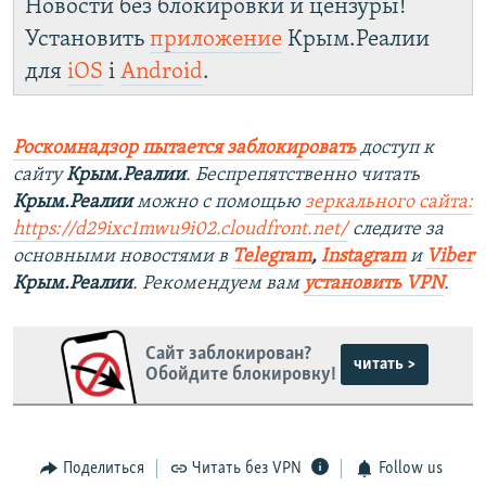
Новости без блокировки и цензуры!
Установить
приложение
Крым.Реалии
для
iOS
і
Android
.
Роскомнадзор пытается заблокировать
доступ к
сайту
Крым.Реалии
. Беспрепятственно читать
Крым.Реалии
можно с помощью
зеркального сайта:
https://d29ixc1mwu9i02.cloudfront.net/
следите за
основными новостями в
Telegram
,
Instagram
и
Viber
Крым.Реалии
. Рекомендуем вам
установить VPN
.
Сайт заблокирован?
читать >
Обойдите блокировку!
Поделиться
Читать без VPN
Follow us