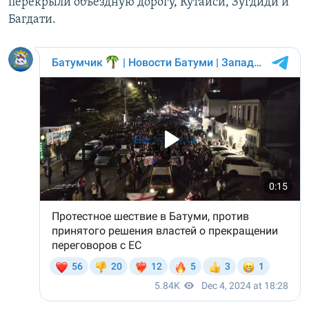
перекрыли объездную дорогу, Кутаиси, Зугдиди и
Багдати.