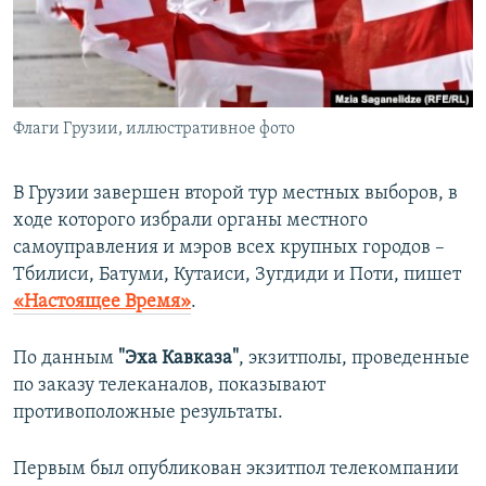
ПРИСОЕДИНЯЙТЕСЬ!
ПОБЕДИТЕЛЕЙ НЕ СУДЯТ?
КРЫМ.НЕПОКОРЕННЫЙ
ELIFBE
Флаги Грузии, иллюстративное фото
УКРАИНСКАЯ ПРОБЛЕМА КРЫМА
Все сайты RFE/RL
В Грузии завершен второй тур местных выборов, в
ходе которого избрали органы местного
самоуправления и мэров всех крупных городов –
Тбилиси, Батуми, Кутаиси, Зугдиди и Поти, пишет
«Настоящее Время»
.
По данным
"Эха Кавказа"
, экзитполы, проведенные
по заказу телеканалов, показывают
противоположные результаты.
Первым был опубликован экзитпол телекомпании