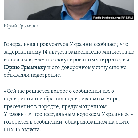
ПРИСОЕДИНЯЙТЕСЬ!
ПОБЕДИТЕЛЕЙ НЕ СУДЯТ?
КРЫМ.НЕПОКОРЕННЫЙ
Юрий Грымчак
ELIFBE
УКРАИНСКАЯ ПРОБЛЕМА КРЫМА
Генеральная прокуратура Украины сообщает, что
Все сайты RFE/RL
задержанному 14 августа заместителю министра по
вопросам временно оккупированных территорий
Юрию Грымчаку
и его доверенному лицу еще не
объявляли подозрение.
«Сейчас решается вопрос о сообщении им о
подозрении и избрания подозреваемым меры
пресечения в порядке, предусмотренном
Уголовным процессуальным кодексом Украины», –
говорится в сообщении, обнародованном на сайте
ГПУ 15 августа.