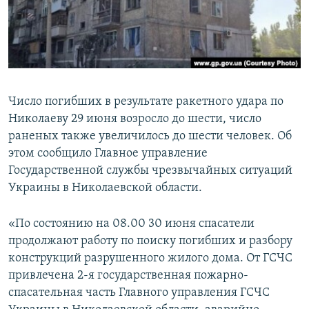
ПРИСОЕДИНЯЙТЕСЬ!
ПОБЕДИТЕЛЕЙ НЕ СУДЯТ?
КРЫМ.НЕПОКОРЕННЫЙ
ELIFBE
УКРАИНСКАЯ ПРОБЛЕМА КРЫМА
Число погибших в результате ракетного удара по
Все сайты RFE/RL
Николаеву 29 июня возросло до шести, число
раненых также увеличилось до шести человек. Об
этом сообщило Главное управление
Государственной службы чрезвычайных ситуаций
Украины в Николаевской области.
«По состоянию на 08.00 30 июня спасатели
продолжают работу по поиску погибших и разбору
конструкций разрушенного жилого дома. От ГСЧС
привлечена 2-я государственная пожарно-
спасательная часть Главного управления ГСЧС