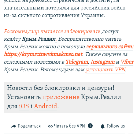
успехи на Донбассе ограничены и достигнуты
значительными потерями для российских войск
из-за сильного сопротивления Украины.
Роскомнадзор пытается заблокировать
доступ
ксайту
Крым.Реалии
.
Беспрепятственно читать
Крым.Реалии можно с помощью
зеркального сайта:
https://krymrctnwvkmakmso.
net
. Также следите за
основными новостями в
Telegram
,
Instagram
и
Viber
Крым.Реалии. Рекомендуем вам
установить VPN
.
Новости без блокировки и цензуры!
Установить
приложение
Крым.Реалии
для
iOS
і
Android
.
Поделиться
Читать без VPN
Follow us