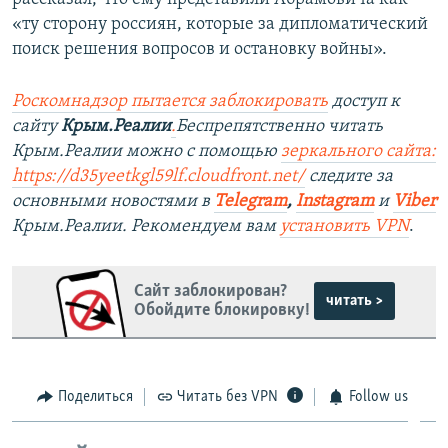
«ту сторону россиян, которые за дипломатический
поиск решения вопросов и остановку войны».
Роскомнадзор пытается заблокировать
доступ к
сайту
Крым.Реалии
.
Беспрепятственно читать
Крым.Реалии можно с помощью
зеркального сайта:
https://d35yeetkgl59lf.cloudfront.net/
следите за
основными новостями в
Telegram
,
Instagram
и
Viber
Крым.Реалии. Рекомендуем вам
установить VPN
.
Сайт заблокирован?
читать >
Обойдите блокировку!
Поделиться
Читать без VPN
Follow us