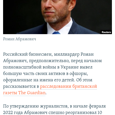
ПРИСОЕДИНЯЙТЕСЬ!
ПОБЕДИТЕЛЕЙ НЕ СУДЯТ?
КРЫМ.НЕПОКОРЕННЫЙ
ELIFBE
УКРАИНСКАЯ ПРОБЛЕМА КРЫМА
Все сайты RFE/RL
Роман Абрамович
Российский бизнесмен, миллиардер Роман
Абрамович, предположительно, перед началом
полномасштабной войны в Украине вывел
большую часть своих активов в офшоры,
оформленные на имена его детей. Об этом
рассказывается в
расследовании британской
газеты The Guardian
.
По утверждению журналистов, в начале февраля
2022 года Абрамович спешно реорганизовал 10