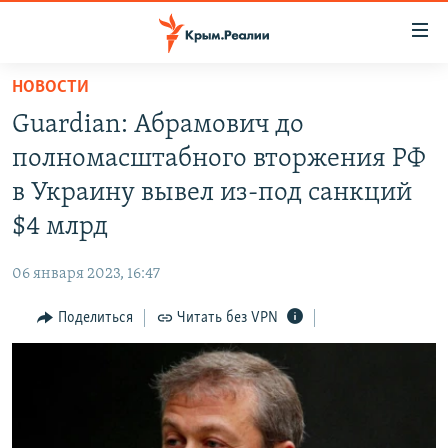
Доступность
ссылки
Вернуться
НОВОСТИ
к
НОВОСТИ
Guardian: Абрамович до
основному
СПЕЦПРОЕКТЫ
содержанию
полномасштабного вторжения РФ
ВОДА
Вернутся
ГРУЗ 200
в Украину вывел из-под санкций
к
ИСТОРИЯ
КАРТА ВОЕННЫХ ОБЪЕКТОВ КРЫМА
$4 млрд
главной
ЕЩЕ
11 ЛЕТ ОККУПАЦИИ КРЫМА. 11 ИСТОРИЙ СОПРОТИВЛЕНИЯ
навигации
06 января 2023, 16:47
Вернутся
РАДІО СВОБОДА
ИНТЕРАКТИВ
к
Поделиться
Читать без VPN
КАК ОБОЙТИ БЛОКИРОВКУ
ИНФОГРАФИКА
поиску
ТЕЛЕПРОЕКТ КРЫМ.РЕАЛИИ
Українською
СОВЕТЫ ПРАВОЗАЩИТНИКОВ
Qırımtatar
ПРОПАВШИЕ БЕЗ ВЕСТИ