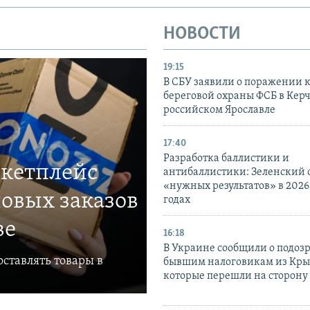
НОВОСТИ
19:15
В СБУ заявили о поражении 
береговой охраны ФСБ в Керч
российском Ярославле
17:40
Разработка баллистики и
ркетплейс
антибаллистики: Зеленский
«нужных результатов» в 2026
овых заказов
годах
ве
16:18
В Украине сообщили о подоз
ставлять товары в
бывшим налоговикам из Кры
которые перешли на сторону