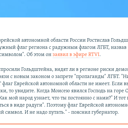
врейской автономной области России Ростислав Гольд
дужный флаг региона с радужным флагом ЛГБТ, назвав
символом". Об этом он
заявил в эфире RTVI
.
просили Гольдштейна, видят ли в регионе риски дем
вязи с новым законом о запрете "пропаганды" ЛГБТ. "
Т флаг Еврейской автономной области не имеет. Если в
ки, то увидите. Когда Моисею явился Господь на горе 
"Как мой народ узнает, что ты постоянно с нами?" И тот 
ться в виде радуги". Поэтому флаг Еврейской автономн
й символ. И не надо путать." - пояснил губернатор.