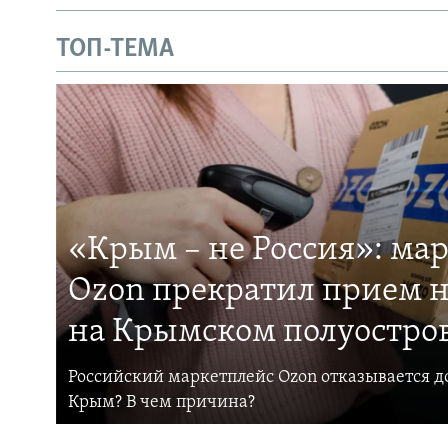
ТОП-ТЕМА
«Крым – не Россия»: ма
Ozon прекратил прием н
на Крымском полуостро
Российский маркетплейс Ozon отказывается до
Крым? В чем причина?