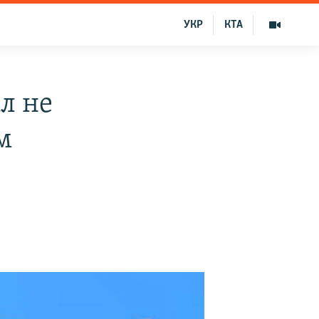
УКР
КТА
л не
м