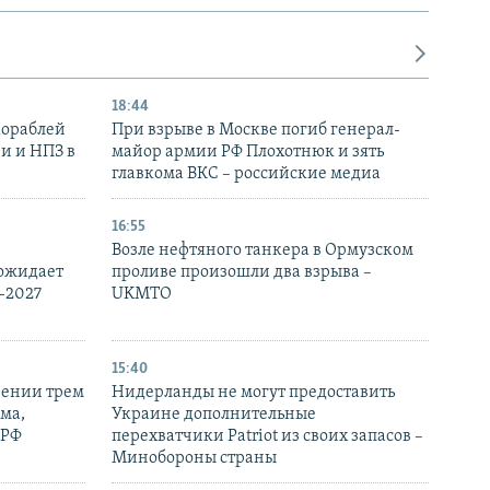
18:44
кораблей
При взрыве в Москве погиб генерал-
и и НПЗ в
майор армии РФ Плохотнюк и зять
главкома ВКС – российские медиа
16:55
Возле нефтяного танкера в Ормузском
 ожидает
проливе произошли два взрыва –
-2027
UKMTO
15:40
рении трем
Нидерланды не могут предоставить
ма,
Украине дополнительные
 РФ
перехватчики Patriot из своих запасов –
Минобороны страны