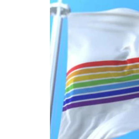
ПОБЕДИТЕЛЕЙ НЕ СУДЯТ?
КРЫМ.НЕПОКОРЕННЫЙ
ELIFBE
УКРАИНСКАЯ ПРОБЛЕМА КРЫМА