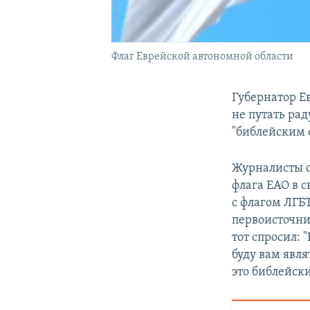
Флаг Еврейской автономной области
Губернатор Е
не путать ра
"библейским 
Журналисты с
флага ЕАО в с
с флагом ЛГБ
первоисточни
тот спросил: 
буду вам явля
это библейски