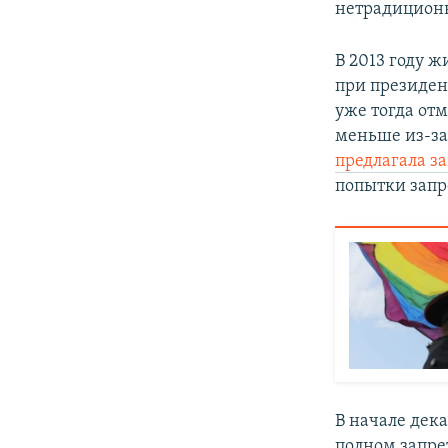
нетрадицион
В 2013 году 
при президен
уже тогда от
меньше из-за
предлагала з
попытки запр
В начале дек
полном запре