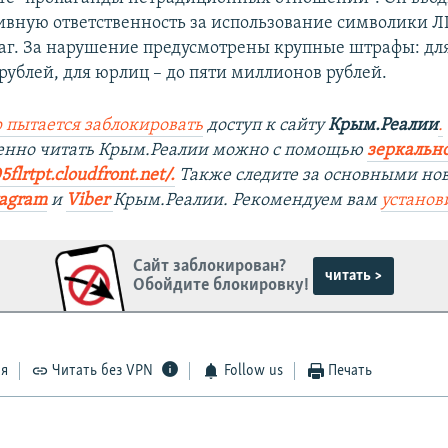
вную ответственность за использование символики Л
г. За нарушение предусмотрены крупные штрафы: дл
рублей, для юрлиц – до пяти миллионов рублей.
 пытается заблокировать
доступ к сайту
Крым.Реалии
.
венно читать Крым.Реалии можно с помощью
зеркально
5flrtpt.cloudfront.net/.
Также следите за основными но
tagram
и
Viber
Крым.Реалии. Рекомендуем вам
установ
Сайт заблокирован?
читать >
Обойдите блокировку!
ся
Читать без VPN
Follow us
Печать