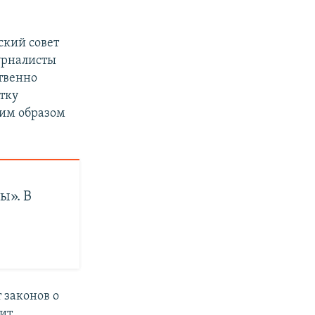
ский совет
урналисты
ственно
тку
ким образом
ы». В
 законов о
ит