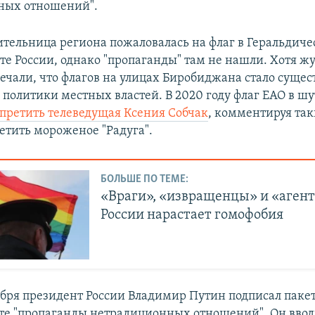
ных отношений".
жительница региона пожаловалась на флаг в Геральдиче
те России, однако "пропаганды" там не нашли. Хотя ж
мечали, что флагов на улицах Биробиджана стало суще
 политики местных властей. В 2020 году флаг ЕАО в шу
апретить телеведущая Ксения Собчак
, комментируя та
етить мороженое "Радуга".
БОЛЬШЕ ПО ТЕМЕ:
«Враги», «извращенцы» и «агент
России нарастает гомофобия
абря президент России Владимир Путин подписал пакет
те "пропаганды нетрадиционных отношений". Он ввод