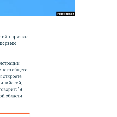
штейн призвал
 первый
онстрации
Ничего общего
ы откроете
Синайской,
говорит: "Я
ой области –