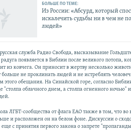
БОЛЬШЕ ПО ТЕМЕ:
Из России: «Абсурд, который спо
искалечить судьбы ни в чем не 
людей»
 русская служба Радио Свобода, высказывание Гольдшт
 радуга появляется в Библии после великого потопа, ко
ит из ковчега. Он приносит в жертву несколько животн
 больше не проклинать людей и не истреблять человеч
м этого обещания. На Синайской горе, согласно Библии
 "столпа облачного днем, а столпа огненного ночью" 
дей.
ла ЛГБТ-сообщества от флага ЕАО также в том, что во 
ьше и расположен он на белом фоне. Дискуссии о сход
 еще с принятия первого закона о запрете "пропаганд