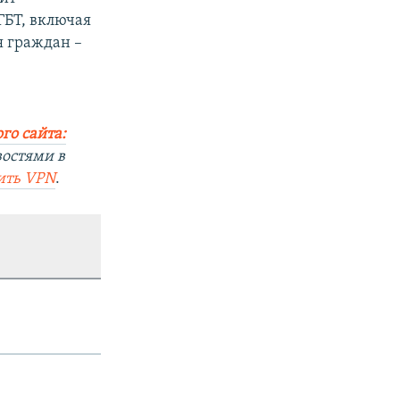
ГБТ, включая
я граждан –
го сайта:
востями в
ить VPN
.