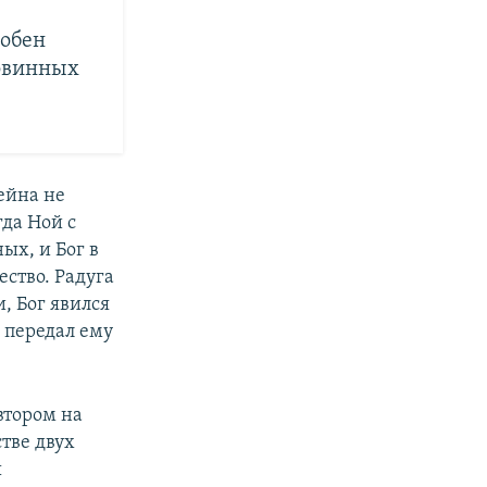
собен
повинных
ейна не
гда Ной с
ых, и Бог в
ество. Радуга
, Бог явился
и передал ему
втором на
стве двух
ы