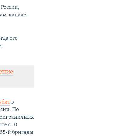
 России,
рам‑канале.
гда его
мя
ение
убит
в
сии. По
 приграничных
те с 10
155‑й бригады