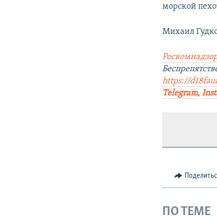
морской пехо
Михаил Гудко
Роскомнадзор
Беспрепятст
https://d18fau
Telegram
,
Ins
Поделить
ПО ТЕМЕ