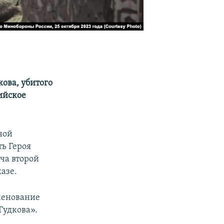
ова, убитого
сийское
ной
ть Героя
ча второй
казе.
менование
Гудкова».