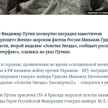
 Владимир Путин посмертно наградил заместителя
ующего Военно‑морским флотом России Михаила Гудк
асти, второй медалью «Золотая Звезда», сообщает рос
терфакс», ссылаясь на указ Путина.
 и героизм, проявленные во время «специальной воен
ак в РФ называю войну против Украины – КР), награди
едерации генерал‑майора Гудкова Михаила Евгеньеви
далью «Золотая Звезда» (посмертно)», – говорится в у
м Путин присвоил 155‑й бригаде морской пехоты наи
ы Героя Российской Федерации генерал‑майора М. Е. 