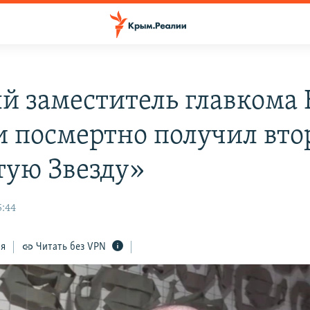
й заместитель главкома
и посмертно получил вт
тую Звезду»
5:44
ся
Читать без VPN