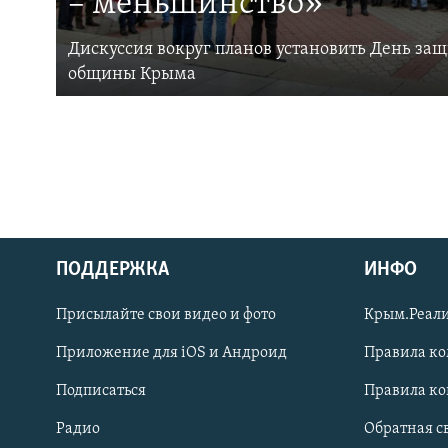
– меньшинство»
Дискуссия вокруг планов установить День за
общины Крыма
ПОДДЕРЖКА
ИНФО
Українською
Присылайте свои видео и фото
Крым.Реали
Qırımtatar
Приложение для iOS и Андроид
Правила к
Подписаться
Правила к
ПРИСОЕДИНЯЙТЕСЬ!
Радио
Обратная с