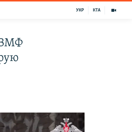
УКР
КТА
 ВМФ
орую