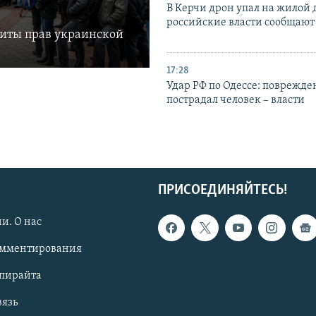
В Керчи дрон упал на жилой 
российские власти сообщают
щиты прав украинской
17:28
Удар РФ по Одессе: поврежде
пострадал человек – власти
ПРИСОЕДИНЯЙТЕСЬ!
и. О нас
омментирования
опирайта
вязь