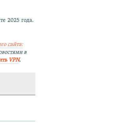
е 2025 года.
го сайта:
овостями в
ить VPN
.