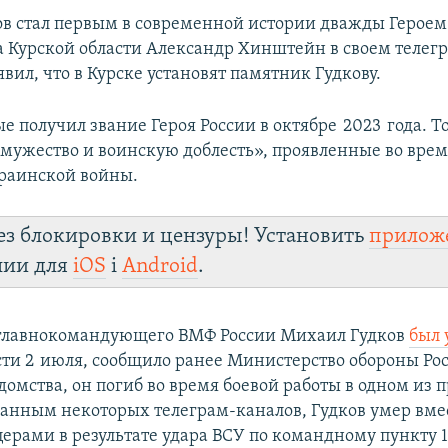
в стал первым в современной истории дважды Героем
а Курской области Александр Хинштейн в своем телег
ил, что в Курске установят памятник Гудкову.
е получил звание Героя России в октябре 2023 года. То
 мужество и воинскую доблесть», проявленные во вре
раинской войны.
ез блокировки и цензуры! Установить
прилож
лии для
iOS
і
Android
.
 главнокомандующего ВМФ России Михаил Гудков
был 
сти 2 июля, сообщило ранее Министерство обороны Рос
домства, он погиб во время боевой работы в одном из
данным некоторых телеграм‑каналов, Гудков умер вмес
ерами в результате удара ВСУ по командному пункту 