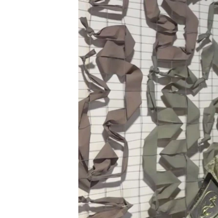
ПОБЕДИТЕЛЕЙ НЕ СУДЯТ?
КРЫМ.НЕПОКОРЕННЫЙ
ELIFBE
УКРАИНСКАЯ ПРОБЛЕМА КРЫМА