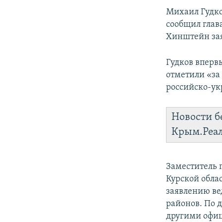
Михаил Гудко
сообщил глав
Хинштейн заяв
Гудков впервы
отметили «за
российско‑ук
Новости б
Крым.Реа
Заместитель
Курской обла
заявлению ве
районов. По 
другими офиц