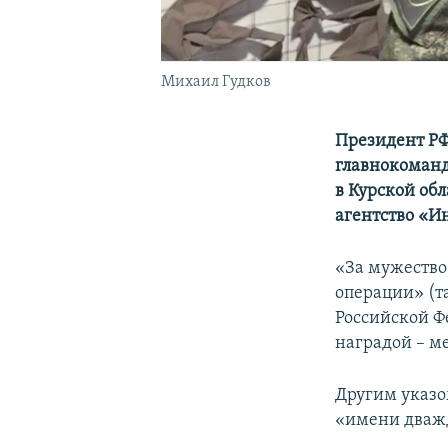
Михаил Гудков
Президент РФ
главнокоманд
в Курской обл
агентство «Ин
«За мужество
операции» (т
Российской Ф
наградой – ме
Другим указо
«имени дважд