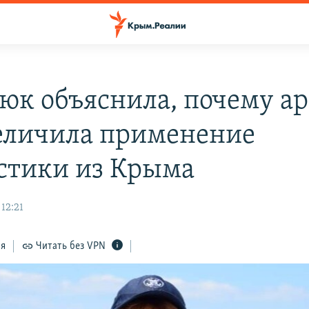
юк объяснила, почему а
еличила применение
стики из Крыма
12:21
ся
Читать без VPN