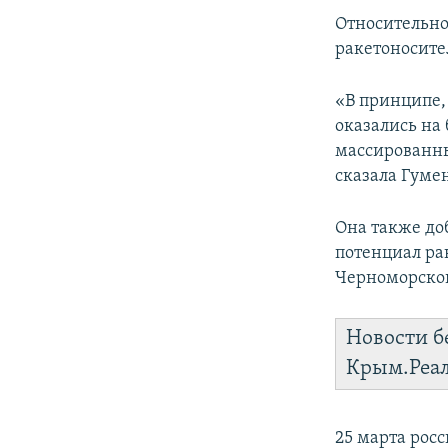
Относительно
ракетоносите
«В принципе, 
оказались на
массированны
сказала Гуме
Она также до
потенциал рак
Черноморского
Новости б
Крым.Реа
25 марта рос