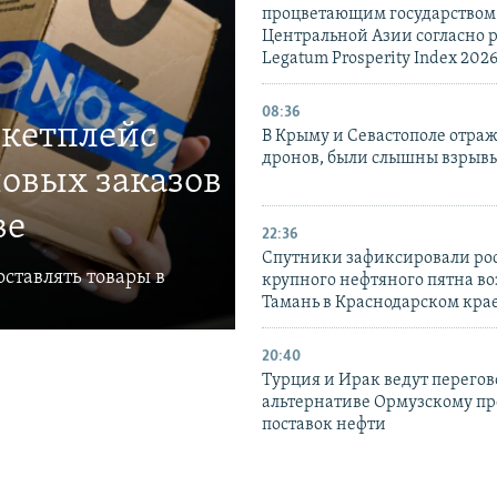
процветающим государством
Центральной Азии согласно 
Legatum Prosperity Index 202
08:36
ркетплейс
В Крыму и Севастополе отраж
дронов, были слышны взрыв
овых заказов
ве
22:36
Спутники зафиксировали ро
ставлять товары в
крупного нефтяного пятна во
Тамань в Краснодарском кра
20:40
Турция и Ирак ведут перегов
альтернативе Ормузскому пр
поставок нефти