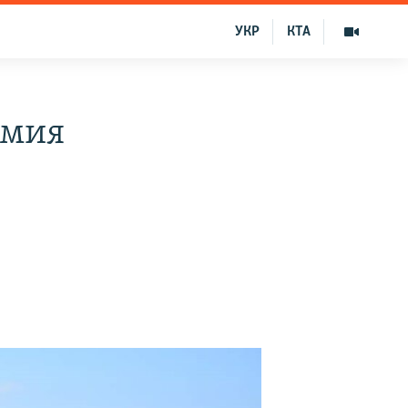
УКР
КТА
рмия