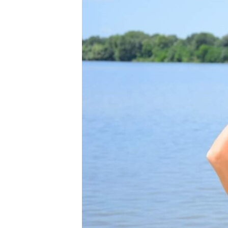
ПОБЕДИТЕЛЕЙ НЕ СУДЯТ?
КРЫМ.НЕПОКОРЕННЫЙ
ELIFBE
УКРАИНСКАЯ ПРОБЛЕМА КРЫМА