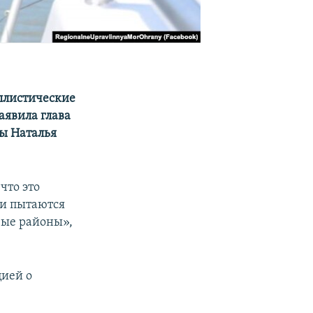
ллистические
аявила глава
ы Наталья
что это
ни пытаются
вые районы»,
цией о