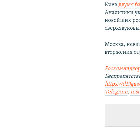
Киев
двумя б
Аналитики укр
новейших рос
сверхзвуковы
Москва, невз
вторжения от
Роскомнадзор
Беспрепятст
https://d19gaw
Telegram
,
Ins