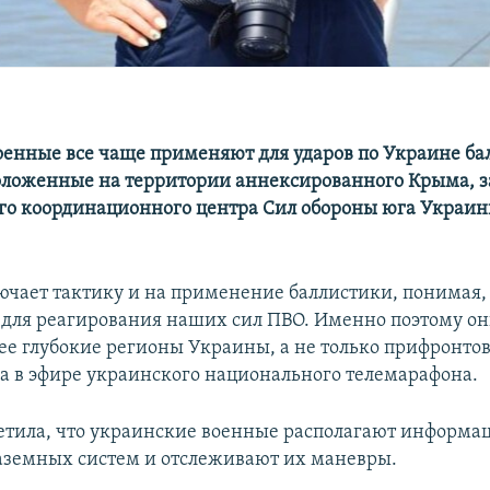
оенные все чаще применяют для ударов по Украине ба
оложенные на территории аннексированного Крыма, з
о координационного центра Сил обороны юга Украин
ючает тактику и на применение баллистики, понимая, 
 для реагирования наших сил ПВО. Именно поэтому о
лее глубокие регионы Украины, а не только прифронто
на в эфире украинского национального телемарафона.
тила, что украинские военные располагают информа
аземных систем и отслеживают их маневры.