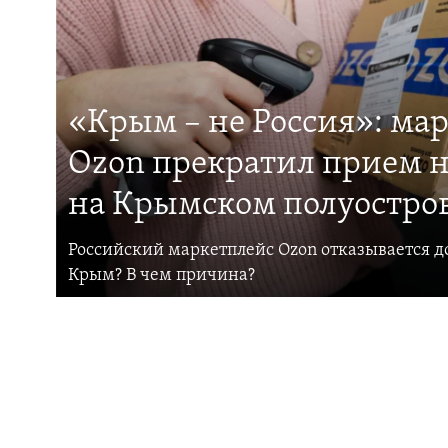
«Крым – не Россия»: ма
Ozon прекратил прием н
на Крымском полуостро
Российский маркетплейс Ozon отказывается до
Крым? В чем причина?