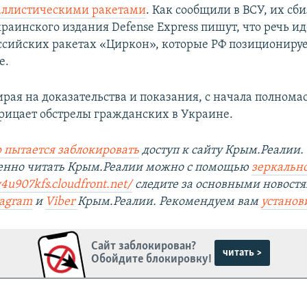
аллистическими ракетами
. Как сообщили в ВСУ, их сби
аинского издания Defense Express пишут, что речь ид
сийских ракетах «Циркон», которые РФ позиционируе
е.
ирая на доказательства и показания, с начала полном
рицает обстрелы гражданских в Украине.
 пытается заблокировать
доступ к сайту Крым.Реалии.
венно читать Крым.Реалии можно с помощью
зеркально
4u907kfs.cloudfront.net/
следите за основными новостя
tagram
и
Viber
Крым.Реалии. Рекомендуем вам
установ
Сайт заблокирован?
читать >
Обойдите блокировку!