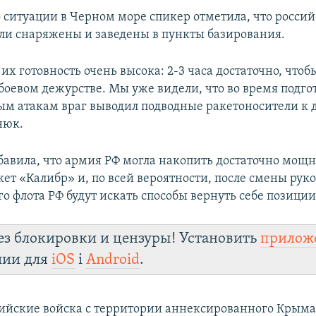
 ситуации в Черном море спикер отметила, что росси
ли снаряжены и заведены в пункты базирования.
их готовность очень высока: 2-3 часа достаточно, чтоб
 боевом дежурстве. Мы уже видели, что во время подго
м атакам враг выводил подводные ракетоносители к д
нюк.
бавила, что армия РФ могла накопить достаточно мощ
ет «Калибр» и, по всей вероятности, после смены рук
 флота РФ будут искать способы вернуть себе позиции
ез блокировки и цензуры! Установить
прилож
лии для
iOS
і
Android
.
сийские войска с территории аннексированного Крыма