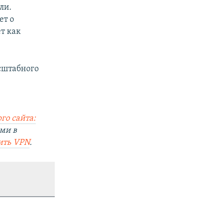
ли.
ет о
т как
асштабного
го сайта:
ми в
ить
VPN
.