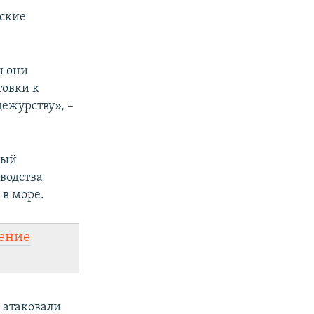
йские
ы они
товки к
ежурству», –
ный
оводства
 в море.
ение
 атаковали