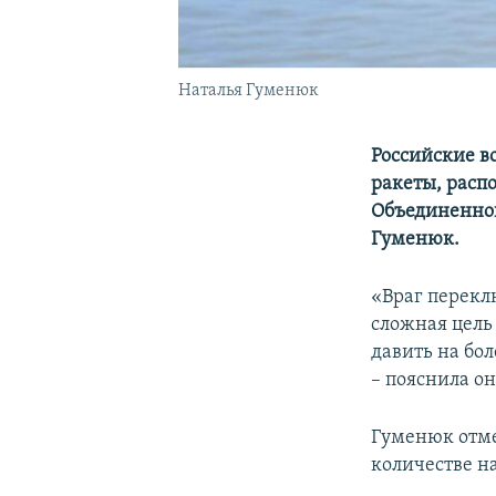
Наталья Гуменюк
Российские в
ракеты, расп
Объединенног
Гуменюк.
«Враг перекл
сложная цель
давить на бо
– пояснила о
Гуменюк отме
количестве н