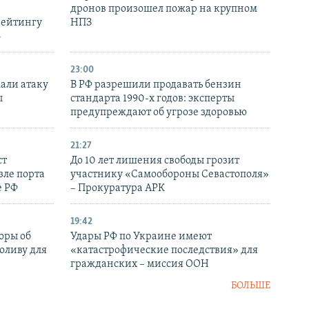
дронов произошел пожар на крупном
рейтингу
НПЗ
6
23:00
али атаку
В РФ разрешили продавать бензин
ы
стандарта 1990-х годов: эксперты
предупреждают об угрозе здоровью
21:27
ст
До 10 лет лишения свободы грозит
зле порта
участнику «Самообороны Севастополя»
е РФ
– Прокуратура АРК
19:42
оры об
Удары РФ по Украине имеют
оливу для
«катастрофические последствия» для
гражданских – миссия ООН
БОЛЬШЕ