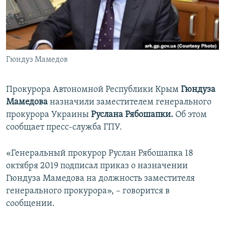
ПРИСОЕДИНЯЙТЕСЬ!
ПОБЕДИТЕЛЕЙ НЕ СУДЯТ?
КРЫМ.НЕПОКОРЕННЫЙ
ELIFBE
Гюндуз Мамедов
УКРАИНСКАЯ ПРОБЛЕМА КРЫМА
Все сайты RFE/RL
Прокурора Автономной Республики Крым
Гюндуза
Мамедова
назначили заместителем генерального
прокурора Украины
Руслана Рябошапки.
Об этом
сообщает пресс-служба ГПУ.
«Генеральный прокурор Руслан Рябошапка 18
октября 2019 подписал приказ о назначении
Гюндуза Мамедова на должность заместителя
генерального прокурора», – говорится в
сообщении.