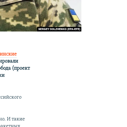
аинские
нировали
бода (проект
ки
ссийского
о. И такие
ракетных