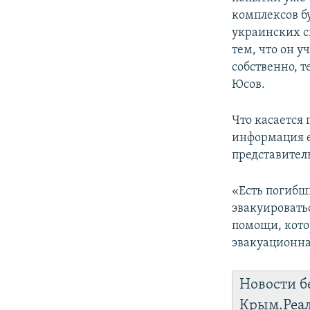
комплексов б
украинских с
тем, что он у
собственно, т
Юсов.
Что касается 
информация е
представител
«Есть погибши
эвакуироватьс
помощи, кото
эвакуационна
Новости б
Крым.Реа