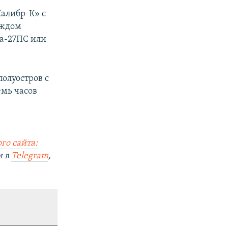
алибр-К» с
аждом
Ка-27ПС или
олуостров с
емь часов
го сайта:
и в
Telegram
,