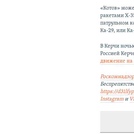
«Котов» може
ракетами Х-3
патрульном к
Ка-29, или Ка
В Керчи ночь
Россией Керч
движение на 
Роскомнадзор
Беспрепятст
https://d31lfy
Instagram
и
V