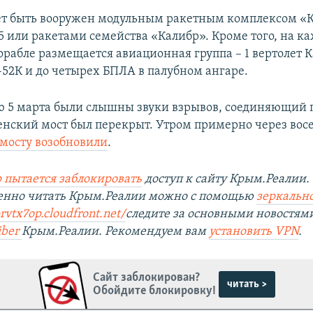
т быть вооружен модульным ракетным комплексом «К
5 или ракетами семейства «Калибр». Кроме того, на к
орабле размещается авиационная группа – 1 вертолет 
-52К и до четырех БПЛА в палубном ангаре.
ю 5 марта были слышны звуки взрывов, соединяющий п
енский мост был перекрыт. Утром примерно через вос
мосту возобновили
.
 пытается заблокировать
доступ к сайту Крым.Реалии.
венно читать Крым.Реалии можно с помощью
зеркально
prvtx7op.cloudfront.net/
следите за основными новостям
iber
Крым.Реалии. Рекомендуем вам
установить VPN
.
Сайт заблокирован?
читать >
Обойдите блокировку!