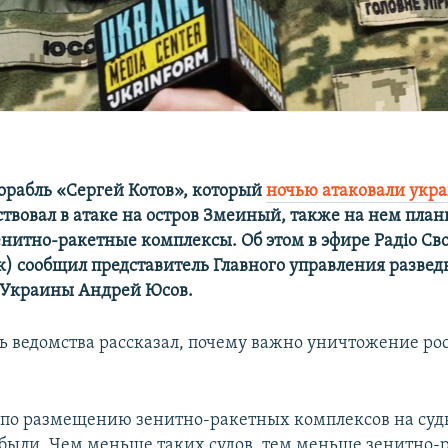
орабль «Сергей Котов», который
ночью атаковали укр
аствовал в атаке на остров Змеиный, также на нем пла
енитно-ракетные комплексы. Об этом в эфире Радіо Сво
к) сообщил представитель Главного управления развед
Украины Андрей Юсов.
ь ведомства рассказал, почему важно уничтожение ро
по размещению зенитно-ракетных комплексов на судн
были. Чем меньше таких судов, тем меньше зенитно-