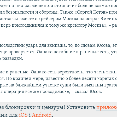
удет на них размещено, а это значит больше возможно
ил безопасности и обороны. Также «Сергей Котов» пр
частвовал вместе с крейсером Москва на остров Змеины
еперь присоединился к тому же крейсеру Москва», – р
последствий удара для экипажа, то, по словам Юсова, эт
ще проверяется. Однако погибшие и раненые есть, ут
ь разведки.
е и раненые. Однако есть вероятность, что часть эки
я. По крайней мере, известно о более десяти каретах 
рые на ближайшем участке суши были вызваны врагом
я операция все же проводилась», – сказал Юсов.
ез блокировки и цензуры! Установить
прилож
лии для
iOS
і
Android
.