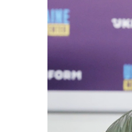
ПОБЕДИТЕЛЕЙ НЕ СУДЯТ?
КРЫМ.НЕПОКОРЕННЫЙ
ELIFBE
УКРАИНСКАЯ ПРОБЛЕМА КРЫМА