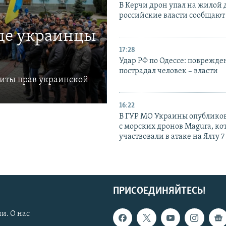
В Керчи дрон упал на жилой 
российские власти сообщают
где украинцы
17:28
Удар РФ по Одессе: поврежде
пострадал человек – власти
щиты прав украинской
16:22
В ГУР МО Украины опублико
с морских дронов Magura, ко
участвовали в атаке на Ялту 7
ПРИСОЕДИНЯЙТЕСЬ!
и. О нас