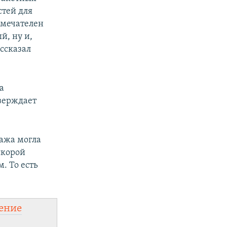
стей для
имечателен
й, ну и,
ассказал
а
верждает
пажа могла
скорой
. То есть
ение