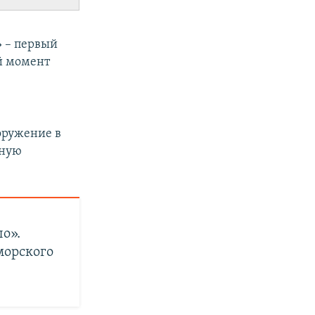
» – первый
ый момент
оружение в
ьную
ло».
морского