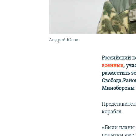
Андрей Юсов
Российский к
военные
, уч
разместить з
Свобода.Рано
Минобороны 
Представител
корабля.
«Были планы 
попытки уже 