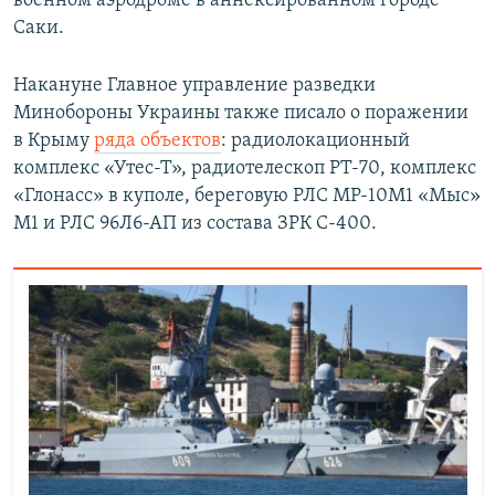
военном аэродроме в аннексированном городе
Саки.
Накануне Главное управление разведки
Минобороны Украины также писало о поражении
в Крыму
ряда объектов
: радиолокационный
комплекс «Утес-Т», радиотелескоп РТ-70, комплекс
«Глонасс» в куполе, береговую РЛС МР-10М1 «Мыс»
М1 и РЛС 96Л6-АП из состава ЗРК С-400.