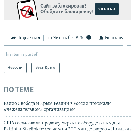
Крым.Реалии
Сайт заблокирован?
зеркального
читать >
Обойдите блокировку!
сайта: https://d160tnjnoq48uo.cloudfront.net/
Telegram
Instagram
Viber
Поделиться
Читать без VPN
Follow us
установить VPN
.
This item is part of
Новости
Весь Крым
ПО ТЕМЕ
Радио Свобода и Крым.Реалии в России признали
«нежелательной» организацией
США согласовали продажу Украине оборудования для
Patriot и Starlink более чем на 300 млн долларов – Шмыгаль