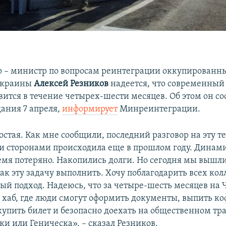
 – министр по вопросам реинтеграции оккупированн
Украины
Алексей Резников
надеется, что современный
вится в течение четырех-шести месяцев. Об этом он с
ания 7 апреля,
информирует
Минреинтеграции.
остая. Как мне сообщили, последний разговор на эту 
 сторонами происходила еще в прошлом году. Динами
емя потеряно. Накопились долги. Но сегодня мы вышл
к эту задачу выполнить. Хочу поблагодарить всех колл
ый подход. Надеюсь, что за четыре-шесть месяцев на 
хаб, где люди смогут оформить документы, выпить ко
упить билет и безопасно доехать на общественном тр
ки или Геническа», – сказал Резников.