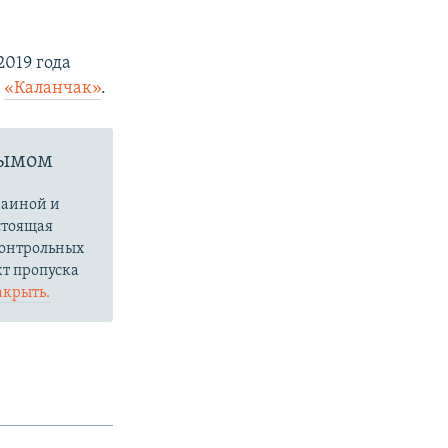
019 года
и
«Каланчак»
.​
рымом
раиной и
стоящая
контрольных
кт пропуска
акрыть.