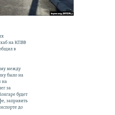
ых
 хаб на КПВВ
ообщил в
тему между
ку было на
и на
ег за
Чонгаре будет
фе, заправить
анспорте до