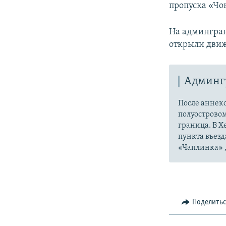
пропуска «Чон
На админгран
открыли дви
Админг
После аннек
полуострово
граница. В 
пункта въезд
«Чаплинка» ,
Поделить