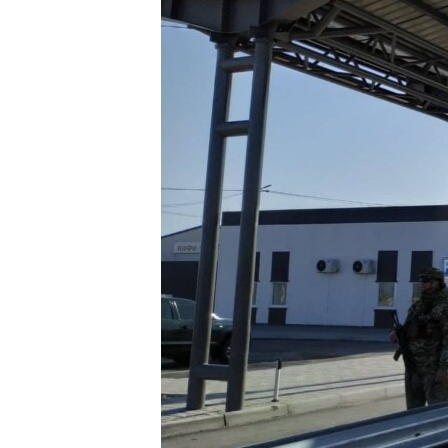
ПОБЕДИТЕЛЕЙ НЕ СУДЯТ?
КРЫМ.НЕПОКОРЕННЫЙ
ELIFBE
УКРАИНСКАЯ ПРОБЛЕМА КРЫМА