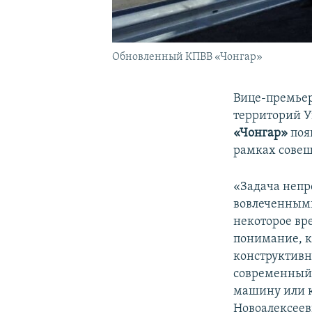
Обновленный КПВВ «Чонгар»
Вице-премьер
территорий 
«Чонгар»
поя
рамках совещ
«Задача непр
вовлеченными
некоторое вр
понимание, ка
конструктивн
современный 
машину или к
Новоалексеев