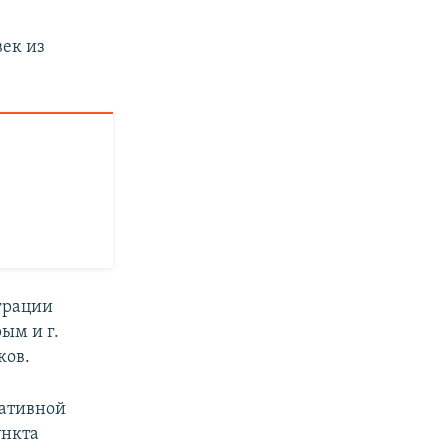
век из
еграции
ым и г.
ков.
ративной
ункта