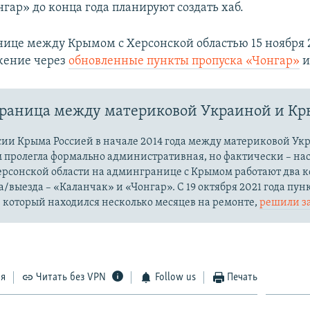
гар» до конца года планируют создать хаб.
ице между Крымом с Херсонской областью 15 ноября 2
жение через
обновленные пункты пропуска «Чонгар»
раница между материковой Украиной и К
сии Крыма Россией в начале 2014 года между материковой Ук
м пролегла формально административная, но фактически – на
Херсонской области на админгранице с Крымом работают два 
а/выезда – «Каланчак» и «Чонгар». С 19 октября 2021 года пун
 который находился несколько месяцев на ремонте,
решили з
ся
Читать без VPN
Follow us
Печать