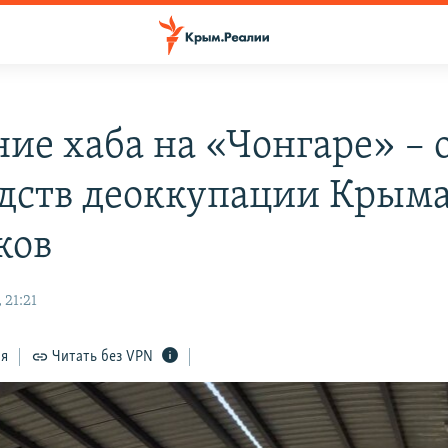
ние хаба на «Чонгаре» – 
едств деоккупации Крыма
ков
 21:21
ся
Читать без VPN