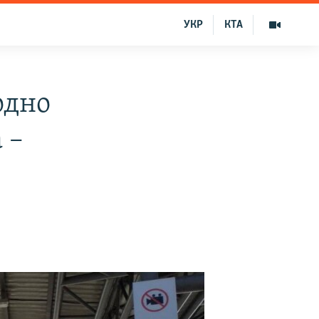
УКР
КТА
одно
 –